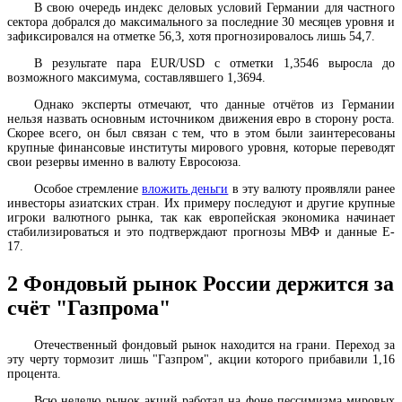
В свою очередь индекс деловых условий Германии для частного
сектора добрался до максимального за последние 30 месяцев уровня и
зафиксировался на отметке 56,3, хотя прогнозировалось лишь 54,7.
В результате пара EUR/USD с отметки 1,3546 выросла до
возможного максимума, составлявшего 1,3694.
Однако эксперты отмечают, что данные отчётов из Германии
нельзя назвать основным источником движения евро в сторону роста.
Скорее всего, он был связан с тем, что в этом были заинтересованы
крупные финансовые институты мирового уровня, которые переводят
свои резервы именно в валюту Евросоюза.
Особое стремление
вложить деньги
в эту валюту проявляли ранее
инвесторы азиатских стран. Их примеру последуют и другие крупные
игроки валютного рынка, так как европейская экономика начинает
стабилизироваться и это подтверждают прогнозы МВФ и данные E-
17.
2
Фондовый рынок России держится за
счёт "Газпрома"
Отечественный фондовый рынок находится на грани. Переход за
эту черту тормозит лишь "Газпром", акции которого прибавили 1,16
процента.
Всю неделю рынок акций работал на фоне пессимизма мировых