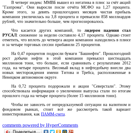
В четверг индекс ММВБ вышел из негатива в плюс за счёт акций
"Газпрома". Они выросли после отчёта МСФО на 1,27 процента.
Кроме этого, за девять прошлогодних месяцев чистая прибыль
компании увеличилась на 3,8 процента и превысили 858 миллиардов
рублей, что значительно больше, чем прогнозировалось.
Что касается других компаний, то
лидером падения стал
РУСАЛ
: снижение за неделю составило 4,17 процента. Однако стоит
отметить, что вплоть до четверга акции компании находились в плюсе
и за четыре торговых сессии прибавили 25 процентов.
На 0,47 процентов подросли бумаги "Башнефти". Прошлогодний
рост добычи нефти в этой компании превысил шестнадцать
миллионов тонн, что больше, если сравнивать с результатами 2012
года, на четыре процента. Весомый вклад в нефтедобычу внесли два
новых месторождения имени Титова и Требса, расположенные в
Ненецком автономном округе.
На 0,72 процента подорожали и акции "Северстали". Этому
способствовала информация о увеличении выпуска стали по итогам
прошлого года на четыре процента (более 15 миллионов тонн).
Чтобы не зависеть от непредсказуемой ситуации на валютном и
фондовом рынках, стоит всё же рассмотреть такой вариант
инвестирования, как
ПАММ-счета
.
comments powered by HyperComments
Поделиться…