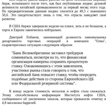
бирж, возникшего после того, как был опубликован индекс деловой
активности китайской промышленности за первый месяц этого года.
По предварительным данным индекс снизится до 49,5 с нынешних
50,6. Это свидетельствует лишь о том, что отрасль замедляет своё
развитие.
В США биржи завершили неделю на плюсе, хоть и не большом, а
торги в Европе закончились нейтрально.
Дмитрий Лобанов, занимающий должность замначальника
департамента торговых операций в компании "Олма",
охарактеризовал ситуацию следующим образом:
"Банк Великобритании заставил трейдеров
сомневаться, несмотря на то, что финансовая
организация намерена сохранять процентную
ставку. Ознакомившись с этим заявлением,
участники рынка стали говорить о том, что
английский банк повысит ставку, чтобы опередить
подобные действия со стороны Европейского ЦБ
или Федеральной резервной системы".
К концу недели стоимость металлов и нефти стала снижаться.
Этому способствовала информация Института нефти США,
сообщившего об увеличении запасов, которые превысили отметку в
4,8 миллиона баррелей.