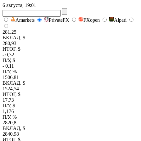
6 августа, 19:01
Amarkets
PrivateFX
FXopen
Alpari
281,25
ВКЛАД, $
280,93
ИТОГ, $
- 0,32
П/У, $
- 0,11
П/У, %
1506,81
ВКЛАД, $
1524,54
ИТОГ, $
17,73
П/У, $
1,176
П/У, %
2820,8
ВКЛАД, $
2840,98
ИТОГ, $