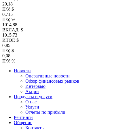
20,18
П/У, $
0,715
П/У, %
1014,88
ВКЛАД, $
1015,73
ИТОГ, $
0,85
П/У, $
0,08
П/У, %
Новости
Оперативные новости
Обзор финансовых рынков
Интервью
Акции
Продукты и услуги
О нас
Услуги
Отчеты по прибыли
Рейтинги
Общение
Контакты