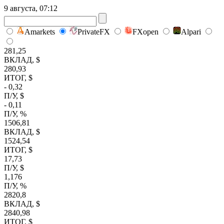
9 августа, 07:12
Amarkets
PrivateFX
FXopen
Alpari
281,25
ВКЛАД, $
280,93
ИТОГ, $
- 0,32
П/У, $
- 0,11
П/У, %
1506,81
ВКЛАД, $
1524,54
ИТОГ, $
17,73
П/У, $
1,176
П/У, %
2820,8
ВКЛАД, $
2840,98
ИТОГ, $