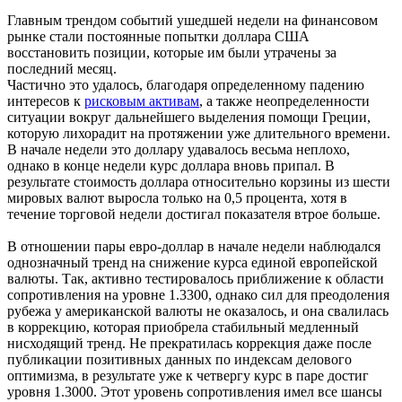
Главным трендом событий ушедшей недели на финансовом
рынке стали постоянные попытки доллара США
восстановить позиции, которые им были утрачены за
последний месяц.
Частично это удалось, благодаря определенному падению
интересов к
рисковым активам
, а также неопределенности
ситуации вокруг дальнейшего выделения помощи Греции,
которую лихорадит на протяжении уже длительного времени.
В начале недели это доллару удавалось весьма неплохо,
однако в конце недели курс доллара вновь припал. В
результате стоимость доллара относительно корзины из шести
мировых валют выросла только на 0,5 процента, хотя в
течение торговой недели достигал показателя втрое больше.
В отношении пары евро-доллар в начале недели наблюдался
однозначный тренд на снижение курса единой европейской
валюты. Так, активно тестировалось приближение к области
сопротивления на уровне 1.3300, однако сил для преодоления
рубежа у американской валюты не оказалось, и она свалилась
в коррекцию, которая приобрела стабильный медленный
нисходящий тренд. Не прекратилась коррекция даже после
публикации позитивных данных по индексам делового
оптимизма, в результате уже к четвергу курс в паре достиг
уровня 1.3000. Этот уровень сопротивления имел все шансы