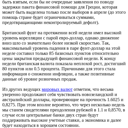
быть взятым, если бы не очередные заявления по поводу
задержки пакета финансовой помощи для Греции, которая
может быть выделена только после выборов в апреле (до этого
помощь стране будет ограничиваться суммами,
предотвращающими неконтролируемый дефолт).
Британский фунт на протяжении всей недели имел высокий
уровень корелляции с парой евро-доллар, однако движение
вниз шло со значительно более низкой скоростью. Так,
максимальный уровень падения в паре фунт-доллар на этой
неделе составил только 85 базисных пунктов относительно
цены закрытия предыдущей финансовой недели. К концу
недели британская валюта показала неплохой рост, достигший
80 пунктов или 0.5 процента. Причинами для этого стала
информация о снижении инфляции, а также позитивные
данные об уровне розничных продаж.
Из других ведущих
мировых валют
отметим, что весьма
уверенно продолжают себя чувствовать новозеландский и
австралийский доллары, проверяющие на прочность 1.6025 и
0,8275. При этом вполне вероятно, что через несколько недель
мы станем свидетелями преодоления рубежей в 1.1 и 0,8570, в
случае если центральные банки двух стран будут
поддерживать высокие учетные ставки, а экономика и далее
будет находиться в хорошем состоянии.