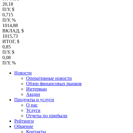
20,18
П/У, $
0,715
П/У, %
1014,88
ВКЛАД, $
1015,73
ИТОГ, $
0,85
П/У, $
0,08
П/У, %
Новости
Оперативные новости
Обзор финансовых рынков
Интервью
Акции
Продукты и услуги
О нас
Услуги
Отчеты по прибыли
Рейтинги
Общение
Контакты