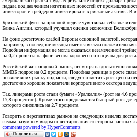
американского рынка труда. В результате индекс доллара приб
падала под давлением негативных новостей от промышленност
инвесторов и трейдеров инвестировать в рисковые активы. В ит
Британский фунт на прошлой неделе чувствовал себя значител
Банка Англии, который улучшил оценки экономики Великобрита
На фоне достаточно слабой Европы основной валютой, которая 
например, в последние месяцы имеется весьма положительная 
Подобная информация не могла оказаться незамеченной трейд
на 0,2 процента на фоне весьма хорошего потенциала для роста
Российский же фондовый рынок, несмотря на достаточно сложну
ММВБ подрос на 0,2 процента. Подобная разница в росте связ
позволивших рынку подрасти, следует отметить рост цен на не
достаточно хорошие показатели корпоративного сектора вед
Так, лидерами роста стали бумаги «Уралкалия» (рост на 4,6 про
15,8 процентов). Кроме этого продолжается быстрый рост доч
которого снизились на 2,7 процента.
Говорить о перспективах рынков на следующих неделях достато
самым разумным видом инвестирования со стороны частных л
comments powered by HyperComments
Поделиться…