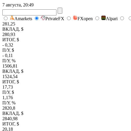
7 августа, 20:49
Amarkets
PrivateFX
FXopen
Alpari
281,25
ВКЛАД, $
280,93
ИТОГ, $
- 0,32
П/У, $
- 0,11
П/У, %
1506,81
ВКЛАД, $
1524,54
ИТОГ, $
17,73
П/У, $
1,176
П/У, %
2820,8
ВКЛАД, $
2840,98
ИТОГ, $
20,18