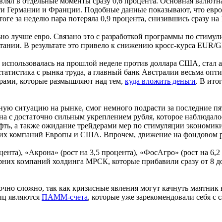
авлял в отдельные моменты сразу 0,6 процента. Основная валют
и Германии и Франции. Подобные данные показывают, что евроз
оге за неделю пара потеряла 0,9 процента, снизившись сразу на 
ьно лучше евро. Связано это с разработкой программы по стим
нии. В результате это привело к снижению кросс-курса EUR/GB
использовалась на прошлой неделе против доллара США, стал ав
статистика с рынка труда, а главный банк Австралии весьма оп
ерами, которые размышляют над тем,
куда вложить деньги
. В ито
.
ю ситуацию на рынке, смог немного подрасти за последние пять
ана с достаточно сильным укреплением рубля, которое наблюдал
фть, а также ожидание трейдерами мер по стимуляции экономики
ущих компаний Европы и США. Впрочем, движение на фондовом 
цента), «Акрона» (рост на 3,5 процента), «ФосАгро» (рост на 6,
ерних компаний холдинга МРСК, которые прибавили сразу от 8 д
чно сложно, так как кризисные явления могут качнуть маятник в
иц являются
ПАММ-счета
, которые уже зарекомендовали себя с