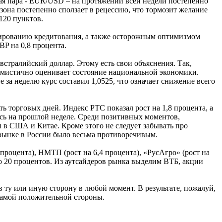
ная пара - EUR/USD – на протяжении всей недели постепенно
она постепенно сползает в рецессию, что тормозит желание
120 пунктов.
улированию кредитования, а также осторожным оптимизмом
P на 0,8 процента.
стралийский доллар. Этому есть свои объяснения. Так,
тимистично оценивает состояние национальной экономики.
ге за неделю курс составил 1,0525, что означает снижение всего
 торговых дней. Индекс РТС показал рост на 1,8 процента, а
ось на прошлой неделе. Среди позитивных моментов,
 в США и Китае. Кроме этого не следует забывать про
рынке в России было весьма противоречивым.
2 процента), НМТП (рост на 6,4 процента), «РусАгро» (рост на
о 20 процентов. Из аутсайдеров рынка выделим ВТБ, акции
 ту или иную сторону в любой момент. В результате, пожалуй,
 самой положительной стороны.