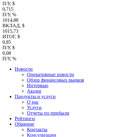
П/У, $
0,715
П/У, %
1014,88
ВКЛАД, $
1015,73
ИТОГ, $
0,85
П/У, $
0,08
П/У, %
Новости
Оперативные новости
Обзор финансовых рынков
Интервью
Акции
Продукты и услуги
О нас
Услуги
Отчеты по прибыли
Рейтинги
Общение
Контакты
Консультации