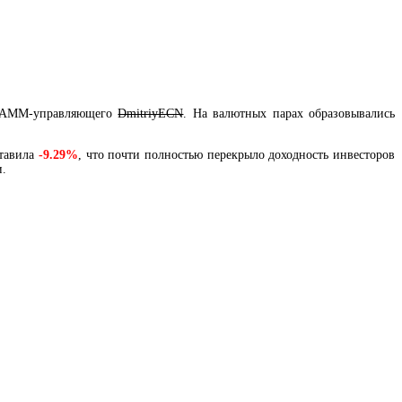
 ПАММ-управляющего
DmitriyECN
. На валютных парах образовывались
тавила
-9.29%
, что почти полностью перекрыло доходность инвесторов
и.