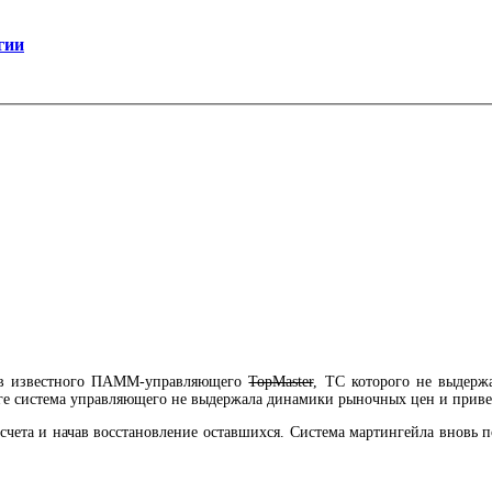
гии
ов известного ПАММ-управляющего
TopMaster
, ТС которого не выдерж
оге система управляющего не выдержала динамики рыночных цен и приве
чета и начав восстановление оставшихся. Система мартингейла вновь п