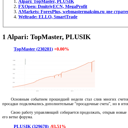
Alpari: TopMaster, PLUSIK
FXOpen: DmitriyECN, MegaProfit
AMarkets: ForexPlus, webmastermaksim.ru две страте
Weltrade: ELLO, SmartTrade
1
Alpari:
TopMaster, PLUSIK
TopMaster (230281)
+0.00%
Основным событием прошедшей недели стал слив многих счет
просадки подключались дополнительные “просадочные счета”, но в ит
Свою работу управляющий собирается продолжать, открыв новые с
его ветке форума.
PLUSIK (329678)
-93.51%