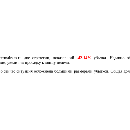
termaksim.ru две стратегии
, показавший
-42.14%
убытка. Недавно об
ие, увеличив просадку к концу недели.
о сейчас ситуация осложнена большими размерами убытков. Общая дохо