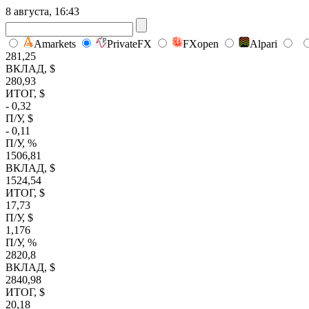
8 августа, 16:43
Amarkets
PrivateFX
FXopen
Alpari
281,25
ВКЛАД, $
280,93
ИТОГ, $
- 0,32
П/У, $
- 0,11
П/У, %
1506,81
ВКЛАД, $
1524,54
ИТОГ, $
17,73
П/У, $
1,176
П/У, %
2820,8
ВКЛАД, $
2840,98
ИТОГ, $
20,18