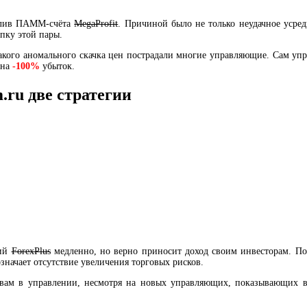
 слив ПАММ-счёта
MegaProfit
. Причиной было не только неудачное усре
пку этой пары.
такого аномального скачка цен пострадали многие управляющие. Сам у
 на
-100%
убыток.
.ru две стратегии
щий
ForexPlus
медленно, но верно приносит доход своим инвесторам. Пос
значает отсутствие увеличения торговых рисков.
вам в управлении, несмотря на новых управляющих, показывающих вы