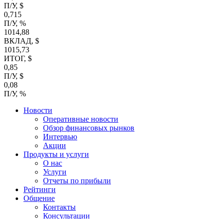
П/У, $
0,715
П/У, %
1014,88
ВКЛАД, $
1015,73
ИТОГ, $
0,85
П/У, $
0,08
П/У, %
Новости
Оперативные новости
Обзор финансовых рынков
Интервью
Акции
Продукты и услуги
О нас
Услуги
Отчеты по прибыли
Рейтинги
Общение
Контакты
Консультации