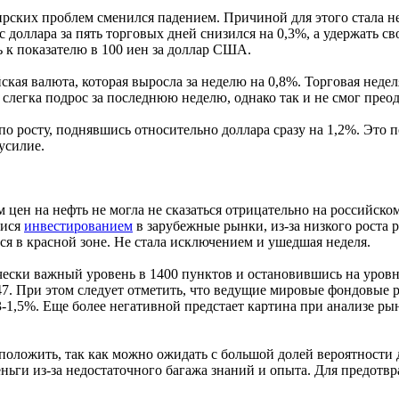
рских проблем сменился падением. Причиной для этого стала нег
с доллара за пять торговых дней снизился на 0,3%, а удержать 
 к показателю в 100 иен за доллар США.
ская валюта, которая выросла за неделю на 0,8%. Торговая недел
 слегка подрос за последнюю неделю, однако так и не смог прео
по росту, поднявшись относительно доллара сразу на 1,2%. Это
усилие.
 цен на нефть не могла не сказаться отрицательно на российск
мися
инвестированием
в зарубежные рынки, из-за низкого роста р
ся в красной зоне. Не стала исключением и ушедшая неделя.
ески важный уровень в 1400 пунктов и остановившись на уровне
47. При этом следует отметить, что ведущие мировые фондовые р
-1,5%. Еще более негативной предстает картина при анализе рын
едположить, так как можно ожидать с большой долей вероятности
ньги из-за недостаточного багажа знаний и опыта. Для предотв