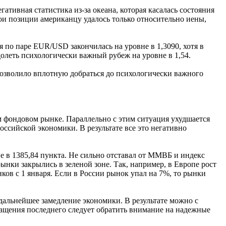
ативная статистика из-за океана, которая касалась состояния
свои позиции американцу удалось только относительно иены,
я по паре EUR/USD закончилась на уровне в 1,3090, хотя в
долеть психологически важный рубеж на уровне в 1,54.
 позволило вплотную добраться до психологически важного
ом фондовом рынке. Параллельно с этим ситуация ухудшается
оссийской экономики. В результате все это негативно
 в 1385,84 пункта. Не сильно отставал от ММВБ и индекс
ынки закрылись в зеленой зоне. Так, например, в Европе рост
ков с 1 января. Если в России рынок упал на 7%, то рынки
 дальнейшее замедление экономики. В результате можно с
ращения последнего следует обратить внимание на надежные