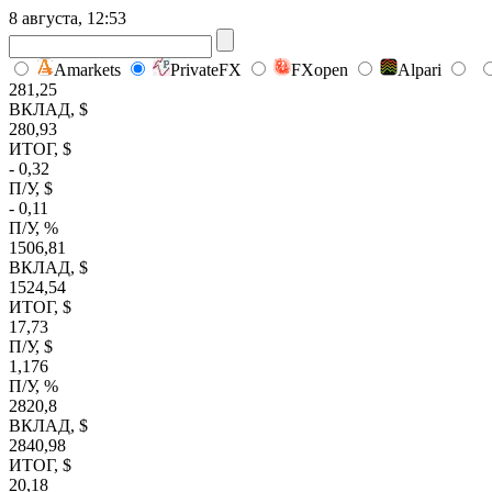
8 августа, 12:53
Amarkets
PrivateFX
FXopen
Alpari
281,25
ВКЛАД, $
280,93
ИТОГ, $
- 0,32
П/У, $
- 0,11
П/У, %
1506,81
ВКЛАД, $
1524,54
ИТОГ, $
17,73
П/У, $
1,176
П/У, %
2820,8
ВКЛАД, $
2840,98
ИТОГ, $
20,18