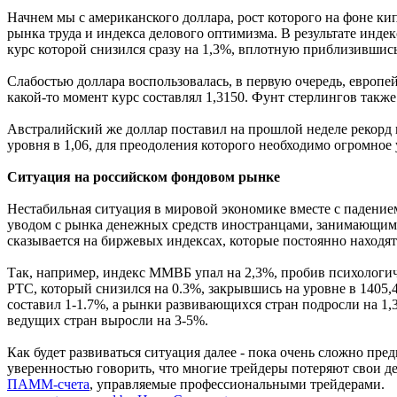
Начнем мы с американского доллара, рост которого на фоне кип
рынка труда и индекса делового оптимизма. В результате индек
курс которой снизился сразу на 1,3%, вплотную приблизившись
Слабостью доллара воспользовалась, в первую очередь, европей
какой-то момент курс составлял 1,3150. Фунт стерлингов также
Австралийский же доллар поставил на прошлой неделе рекорд 
уровня в 1,06, для преодоления которого необходимо огромное 
Ситуация на российском фондовом рынке
Нестабильная ситуация в мировой экономике вместе с падением
уводом с рынка денежных средств иностранцами, занимающи
сказывается на биржевых индексах, которые постоянно находят
Так, например, индекс ММВБ упал на 2,3%, пробив психологич
РТС, который снизился на 0.3%, закрывшись на уровне в 1405,
составил 1-1.7%, а рынки развивающихся стран подросли на 1,3
ведущих стран выросли на 3-5%.
Как будет развиваться ситуация далее - пока очень сложно пр
уверенностью говорить, что многие трейдеры потеряют свои де
ПАММ-счета
, управляемые профессиональными трейдерами.