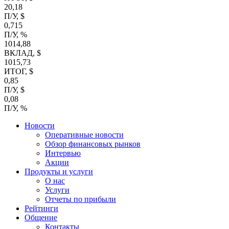
20,18
П/У, $
0,715
П/У, %
1014,88
ВКЛАД, $
1015,73
ИТОГ, $
0,85
П/У, $
0,08
П/У, %
Новости
Оперативные новости
Обзор финансовых рынков
Интервью
Акции
Продукты и услуги
О нас
Услуги
Отчеты по прибыли
Рейтинги
Общение
Контакты