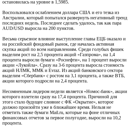
остановилась на уровне в 1,5985.
Воспользовался ослаблением доллара США и его тезка из
Австралии, который попытался развернуть негативный тренд
последних недель. Последнее сделать удалось, так как пара
AUD/USD выросла на 200 пунктов.
Весьма серьезное влияние выступление главы ЕЦБ оказало и
на российский фондовый рынок, где началась активная
скупка акций по всем направлениям. Среди голубых фишек
выделим рост на 2,5 процента акций «Газпрома», на 1,4
процента выросли бумаги «Роснефти», на 1 процент выросли
акции «Лукойла». Сразу на 3-6 процента выросла стоимость
акций НЛМК, ММК и Evraz. Из акций банковского сектора
выделим «Сбербанк» с ростом на 3,1 процента, а также ВТБ,
акции которого подросли на 2,4 процента.
Несомненным лидером недели является «Номос-банк», акции
которого взлетели сразу на 17,4 процента. Причиной для
этого стало будущее слияние с ФК «Окрытие», которое
должно произойти уже в ближайшее время. Нельзя не
отметить также бумаги Mail.ru, которые на фоне отличных
финансовых отчетов за первое полугодие, выросли на 10,2
процента.