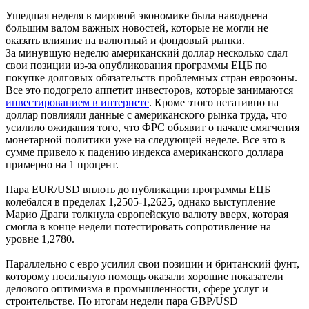
Ушедшая неделя в мировой экономике была наводнена
большим валом важных новостей, которые не могли не
оказать влияние на валютный и фондовый рынки.
За минувшую неделю американский доллар несколько сдал
свои позиции из-за опубликования программы ЕЦБ по
покупке долговых обязательств проблемных стран еврозоны.
Все это подогрело аппетит инвесторов, которые занимаются
инвестированием в интернете
. Кроме этого негативно на
доллар повлияли данные с американского рынка труда, что
усилило ожидания того, что ФРС объявит о начале смягчения
монетарной политики уже на следующей неделе. Все это в
сумме привело к падению индекса американского доллара
примерно на 1 процент.
Пара EUR/USD вплоть до публикации программы ЕЦБ
колебался в пределах 1,2505-1,2625, однако выступление
Марио Драги толкнула европейскую валюту вверх, которая
смогла в конце недели потестировать сопротивление на
уровне 1,2780.
Параллельно с евро усилил свои позиции и британский фунт,
которому посильную помощь оказали хорошие показатели
делового оптимизма в промышленности, сфере услуг и
строительстве. По итогам недели пара GBP/USD