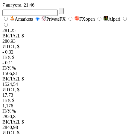
7 августа, 21:46
Amarkets
PrivateFX
FXopen
Alpari
281,25
ВКЛАД, $
280,93
ИТОГ, $
- 0,32
П/У, $
- 0,11
П/У, %
1506,81
ВКЛАД, $
1524,54
ИТОГ, $
17,73
П/У, $
1,176
П/У, %
2820,8
ВКЛАД, $
2840,98
ИТОГ, $