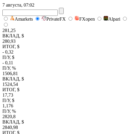
7 августа, 07:02
Amarkets
PrivateFX
FXopen
Alpari
281,25
ВКЛАД, $
280,93
ИТОГ, $
- 0,32
П/У, $
- 0,11
П/У, %
1506,81
ВКЛАД, $
1524,54
ИТОГ, $
17,73
П/У, $
1,176
П/У, %
2820,8
ВКЛАД, $
2840,98
ИТОГ, $