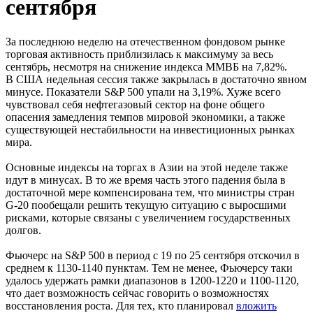
сентября
За последнюю неделю на отечественном фондовом рынке
торговая активность приблизилась к максимуму за весь
сентябрь, несмотря на снижение индекса ММВБ на 7,82%.
В США недельная сессия также закрылась в достаточно явном
минусе. Показатели S&P 500 упали на 3,19%. Хуже всего
чувствовал себя нефтегазовый сектор на фоне общего
опасения замедления темпов мировой экономики, а также
существующей нестабильности на инвестиционных рынках
мира.
Основные индексы на торгах в Азии на этой неделе также
идут в минусах. В то же время часть этого падения была в
достаточной мере компенсирована тем, что министры стран
G-20 пообещали решить текущую ситуацию с выросшими
рисками, которые связаны с увеличением государственных
долгов.
Фьючерс на S&P 500 в период с 19 по 25 сентября отскочил в
среднем к 1130-1140 пунктам. Тем не менее, Фьючерсу таки
удалось удержать рамки диапазонов в 1200-1220 и 1100-1120,
что дает возможность сейчас говорить о возможностях
восстановления роста. Для тех, кто планировал
вложить