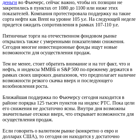
деньги
во Фьючерс, сейчас важно, чтобы их позиции не
закрепились в пунктах от 1080 до 1100 или ниже этих
показателей. Компания протестировала поддержку на такие
сорта нефти как Brent на уровне 105 у.е. На следующей неделе
придется ожидать сопротивления в рамках 107-110 у.е.
Пятничные торги на отечественном фондовом рынке
открылись также с умеренными показателями снижения.
Сегодня многие инвестиционные фонды ищут новые
возможности для осуществления продаж.
Тем не менее, стоит обратить внимание и на тот факт, что и
нефть, и индексы ММВБ и S&P 500 по-прежнему держатся в
рамках своих широких диапазонов, что предполагает наличие
возможности резкого скачка вверх и последующего
возобновления роста.
Ближайшая поддержка по Фьючерсу сегодня находится в
районе порядка 125 тысяч пунктов на индекс РТС. Пока цели
его снижения не достаточно ясны. Внутри дня возможны
значительные отскоки вверх, что открывает возможности для
осуществления продаж.
Если говорить о валютном рынке (конкретно о евро и
долларах США), то сегодня он находится у достаточно