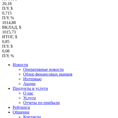
20,18
П/У, $
0,715
П/У, %
1014,88
ВКЛАД, $
1015,73
ИТОГ, $
0,85
П/У, $
0,08
П/У, %
Новости
Оперативные новости
Обзор финансовых рынков
Интервью
Акции
Продукты и услуги
О нас
Услуги
Отчеты по прибыли
Рейтинги
Общение
Контакты