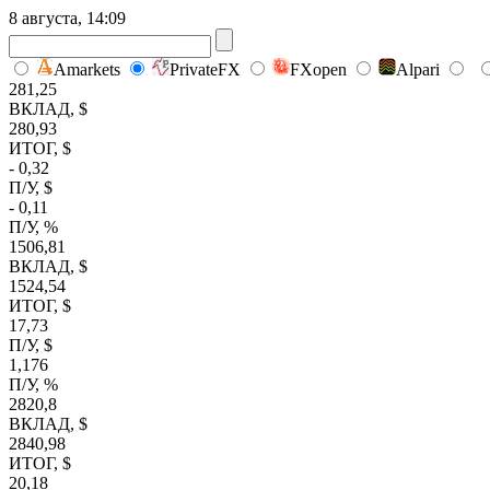
8 августа, 14:09
Amarkets
PrivateFX
FXopen
Alpari
281,25
ВКЛАД, $
280,93
ИТОГ, $
- 0,32
П/У, $
- 0,11
П/У, %
1506,81
ВКЛАД, $
1524,54
ИТОГ, $
17,73
П/У, $
1,176
П/У, %
2820,8
ВКЛАД, $
2840,98
ИТОГ, $
20,18