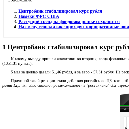
Центробанк стабилизировал курс рубля
Намёки ФРС США
Растущий тренд на фондовом рынке сохранится
На смену геополитике приходят корпоративные нов
1
Центробанк стабилизировал курс руб
К такому выводу пришли аналитики во вторник, когда фондовые ин
(1051,31 пункта).
5 мая за доллар давали 51,46 рубля, а за евро - 57,31 рубля. Не 
Причиной такой реакции стали действия российского ЦБ, которы
равна 12,5 %). Это снизило привлекательность "россиянина" для игрок