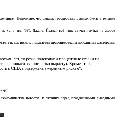
елённая. Непонятно, что означает распродажа ценных бумаг в течение
к из уст главы ФРС Джанет Йеллен всё чаще звучат намёки на скорое
ртал, так как низкие показатели предопределены погодными факторами.
осьми лет, то резко подскочат и процентные ставки на
тавка повысится, они резко вырастут. Кроме этого,
ьность в США подвержена умеренным рискам".
вверх.
и экономические новости. В пятницу перед праздничными выходными