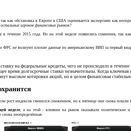
ак как обстановка в Европе и США оценивается экспертами как неопред
 остальных игроков финансовых рынков?
 в течение 2015 года. Но на этой неделе появились сомнения, так ка
что ФРС не волнуют плохие данные по американскому ВВП за первый ква
тавку на федеральные кредиты, чего не происходило в течение в
щее время долгосрочные ставки незначительны. Когда ключевая с
анут высокие котировки акций, но в целом финансовая стабил
охранится
ели рост индексов сменился снижением, но к пятнице они снова пошли 
щей неделе
, а на этой - влияние на рынок оказывали политические 
 снова неопределённая.