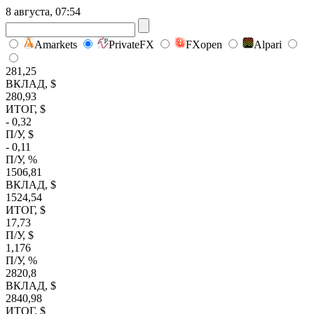
8 августа, 07:54
Amarkets
PrivateFX
FXopen
Alpari
281,25
ВКЛАД, $
280,93
ИТОГ, $
- 0,32
П/У, $
- 0,11
П/У, %
1506,81
ВКЛАД, $
1524,54
ИТОГ, $
17,73
П/У, $
1,176
П/У, %
2820,8
ВКЛАД, $
2840,98
ИТОГ, $