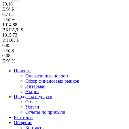
20,18
П/У, $
0,715
П/У, %
1014,88
ВКЛАД, $
1015,73
ИТОГ, $
0,85
П/У, $
0,08
П/У, %
Новости
Оперативные новости
Обзор финансовых рынков
Интервью
Акции
Продукты и услуги
О нас
Услуги
Отчеты по прибыли
Рейтинги
Общение
Контакты