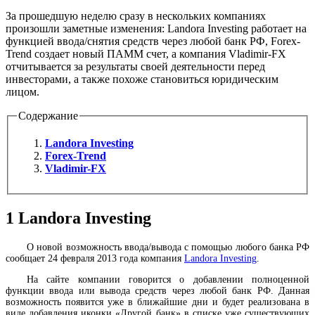
За прошедшую неделю сразу в нескольких компаниях
произошли заметные изменения: Landora Investing работает на
функцией ввода/снятия средств через любой банк РФ, Forex-
Trend создает новый ПАММ счет, а компания Vladimir-FX
отчитывается за результаты своей деятельности перед
инвесторами, а также похоже становиться юридическим
лицом.
Содержание
Landora Investing
Forex-Trend
Vladimir-FX
1
Landora Investing
О новой возможность ввода/вывода с помощью любого банка РФ
сообщает 24 февраля 2013 года компания
Landora Investing
.
На сайте компании говорится о добавлении полноценной
функции ввода или вывода средств через любой банк РФ. Данная
возможность появится уже в ближайшие дни и будет реализована в
виде добавления иконки «Другой банк» в списке уже существующих