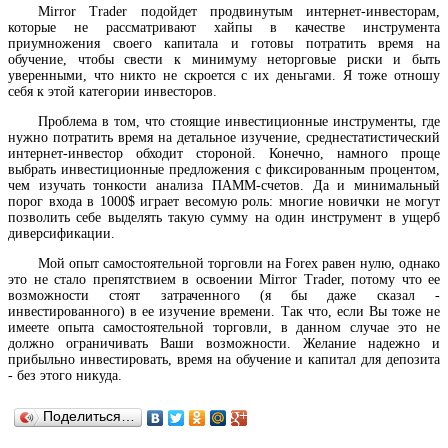
Mirror Trader подойдет продвинутым интернет-инвесторам,
которые не рассматривают хайпы в качестве инструмента
приумножения своего капитала и готовы потратить время на
обучение, чтобы свести к минимуму неторговые риски и быть
уверенными, что никто не скроется с их деньгами. Я тоже отношу
себя к этой категории инвесторов.
Проблема в том, что стоящие инвестиционные инструменты, где
нужно потратить время на детальное изучение, среднестатистический
интернет-инвестор обходит стороной. Конечно, намного проще
выбрать инвестиционные предложения с фиксированным процентом,
чем изучать тонкости анализа ПАММ-счетов. Да и минимальный
порог входа в 1000$ играет весомую роль: многие новички не могут
позволить себе выделять такую сумму на один инструмент в ущерб
диверсификации.
Мой опыт самостоятельной торговли на Forex равен нулю, однако
это не стало препятствием в освоении Mirror Trader, потому что ее
возможности стоят затраченного (я бы даже сказал -
инвестированного) в ее изучение времени. Так что, если Вы тоже не
имеете опыта самостоятельной торговли, в данном случае это не
должно ограничивать Ваши возможности. Желание надежно и
прибыльно инвестировать, время на обучение и капитал для депозита
- без этого никуда.
Поделиться…