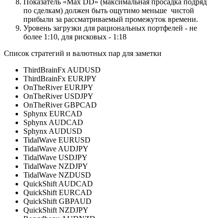
Показатель «Max DD» (максимальная просадка подряд
по сделкам) должен быть ощутимо меньше чистой
прибыли за рассматриваемый промежуток времени.
Уровень загрузки для рациональных портфелей - не
более 1:10, для рисковых - 1:18
Список стратегий и валютных пар для заметки
ThirdBrainFx AUDUSD
ThirdBrainFx EURJPY
OnTheRiver EURJPY
OnTheRiver USDJPY
OnTheRiver GBPCAD
Sphynx EURCAD
Sphynx AUDCAD
Sphynx AUDUSD
TidalWave EURUSD
TidalWave AUDJPY
TidalWave USDJPY
TidalWave NZDJPY
TidalWave NZDUSD
QuickShift AUDCAD
QuickShift EURCAD
QuickShift GBPAUD
QuickShift NZDJPY