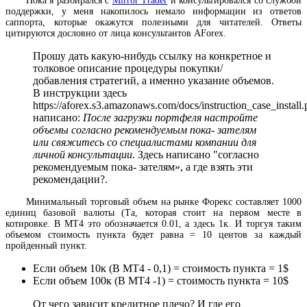
Пока я разбирался с
Mirror Trader
и консультировался со службой
поддержки, у меня накопилось немало информации из ответов
саппорта, которые окажутся полезными для читателей. Ответы
цитируются дословно от лица консультантов AForex.
Прошу дать какую-нибудь ссылку на конкретное и
толковое описание процедуры покупки/
добавления стратегий, а именно указание объемов.
В инструкции здесь
https://aforex.s3.amazonaws.com/docs/instruction_case_install.
написано:
После загрузки портфеля настройте
объемы согласно рекомендуемым пока- зателям
или свяжитесь со специалистами компании для
личной консультации
. Здесь написано "согласно
рекомендуемым пока- зателям», а где взять эти
рекомендации?.
Минимальный торговый объем на рынке Форекс составляет 1000
единиц базовой валюты (Та, которая стоит на первом месте в
котировке. В MT4 это обозначается 0.01, а здесь 1к. И торгуя таким
объемом стоимость пункта будет равна = 10 центов за каждый
пройденный пункт.
Если объем 10к (В МТ4 - 0,1) = стоимость пункта = 1$
Если объем 100к (В МТ4 -1) = стоимость пункта = 10$
От чего зависит кредитное плечо? И где его