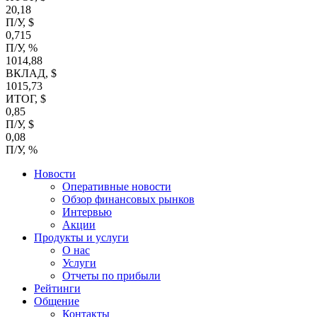
20,18
П/У, $
0,715
П/У, %
1014,88
ВКЛАД, $
1015,73
ИТОГ, $
0,85
П/У, $
0,08
П/У, %
Новости
Оперативные новости
Обзор финансовых рынков
Интервью
Акции
Продукты и услуги
О нас
Услуги
Отчеты по прибыли
Рейтинги
Общение
Контакты