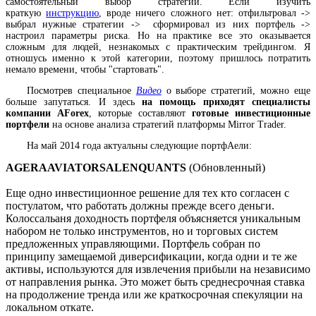
самостоятельный выбор стратегий. Если изучить
краткую
инструкцию
, вроде ничего сложного нет: отфильтровал ->
выбрал нужные стратегии -> сформировал из них портфель ->
настроил параметры риска. Но на практике все это оказывается
сложным для людей, незнакомых с практическим трейдингом. Я
отношусь именно к этой категории, поэтому пришлось потратить
немало времени, чтобы "стартовать".
Посмотрев специальное
Видео
о выборе стратегий, можно еще
больше запутаться. И здесь
на помощь приходят специалисты
компании AForex
, которые составляют
готовые инвестиционные
портфели
на основе анализа стратегий платформы Mirror Trader.
На май 2014 года актуальны следующие портфАели:
AGERA
AVIATOR
SALEN
QUANTS
(Обновленный)
Еще одно инвестиционное решение для тех кто согласен с
постулатом, что работать должны прежде всего деньги.
Колоссальаня доходность портфеля объясняется уникальным
набором не только инструментов, но и торговых систем
предложенных управляющими. Портфель собран по
принципу замещаемой диверсификации, когда одни и те же
активы, используются для извлечения прибыли на независимо
от направления рынка. Это может быть среднесрочная ставка
на продолжение тренда или же краткосрочная спекуляции на
локальном откате.