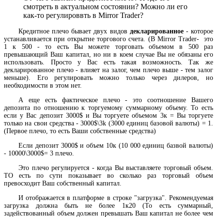
смотреть в актуальном состоянии? Можно ли его
как-то регулироввть в Mirror Trader?
Кредитное плечо бывает двух видов
декларированное
- которое
устанавливается при открытие торгового счета. (В Mirror Trader- это
1 к 500 - то есть Вы можете торговать объемом в 500 раз
превышающий Ваш капитал, но ни в коем случае Вы не обязаны его
использовать. Просто у Вас есть такая возможность. Так же
декларированное плечо - влияет на залог, чем плечо выше - тем залог
меньше). Его регулировать можно только через дилеров, но
необходимости в этом нет.
А еще есть фактическое плечо - это соотношение Вашего
депозита по отношению к торгуемому суммарному объему. То есть
если у Вас депозит 3000$ и Вы торгуете объемом 3к = Вы торгуете
только на свои средства - 3000$\3k (3000 единиц базовой валюты) = 1.
(Первое плечо, то есть Ваши собственные средства)
Если депозит 3000$ и объем 10к (10 000 единиц базвой валюты)
- 10000\3000$= 3 плечо.
Это плечо регулируется - когда Вы выставляете торговый объем.
ТО есть по сути показывает во сколько раз торговый объем
превосходит Ваш собственный капитал.
И отображается в платформе в строке "загрузка". Рекомендуемая
загрузка должна быть не более 1к20 (То есть суммарный,
задействованный объем должен превышать Ваш капитал не более чем