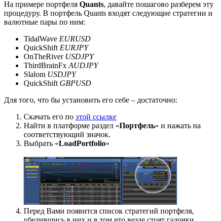
На примере портфеля
Quants
, давайте пошагово разберем эту
процедуру. В портфель Quants входят следующие стратегии и
валютные пары по ним:
TidalWave
EURUSD
QuickShift
EURJPY
OnTheRiver
USDJPY
ThirdBrainFx
AUDJPY
Slalom
USDJPY
QuickShift
GBPUSD
Для того, что бы установить его себе – достаточно:
Cкачать его по
этой ссылке
Найти в платформе раздел «
Портфель
» и нажать на
соответствующий значок.
Выбрать «
Load
Portfolio
»
Перед Вами появится список стратегий портфеля,
убедившись в них и в том что везде стоят галочки,