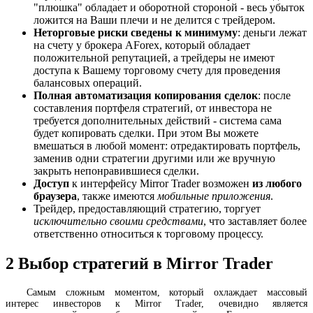
"плюшка" обладает и оборотной стороной - весь убыток
ложится на Ваши плечи и не делится с трейдером.
Неторговые риски сведены к минимуму
: деньги лежат
на счету у брокера AForex, который обладает
положительной репутацией, а трейдеры не имеют
доступа к Вашему торговому счету для проведения
балансовых операций.
Полная автоматизация копирования сделок
: после
составления портфеля стратегий, от инвестора не
требуется дополнительных действий - система сама
будет копировать сделки. При этом Вы можете
вмешаться в любой момент: отредактировать портфель,
заменив одни стратегии другими или же вручную
закрыть непонравившиеся сделки.
Доступ
к интерфейсу Mirror Trader возможен
из любого
браузера
, также имеются
мобильные приложения
.
Трейдер, предоставляющий стратегию, торгует
исключительно своими средствами
, что заставляет более
ответственно относиться к торговому процессу.
2
Выбор стратегий в Mirror Trader
Самым сложным моментом, который охлаждает массовый
интерес инвесторов к Mirror Trader, очевидно является