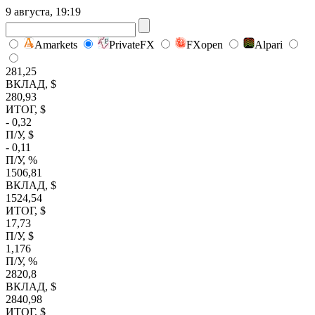
9 августа, 19:19
Amarkets
PrivateFX
FXopen
Alpari
281,25
ВКЛАД, $
280,93
ИТОГ, $
- 0,32
П/У, $
- 0,11
П/У, %
1506,81
ВКЛАД, $
1524,54
ИТОГ, $
17,73
П/У, $
1,176
П/У, %
2820,8
ВКЛАД, $
2840,98
ИТОГ, $