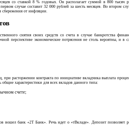
сяцев со ставкой 8 % годовых. Он располагает суммой в 800 тысяч 
ервом случае составит 32 000 рублей за шесть месяцев. Во втором случ
ои сбережения от инфляции.
тов
твенного снятия своих средств со счета в случае банкротства фина
рочной перспективе экономические потрясения не столь вероятны, и в 
 год, при расторжении контракта по инициативе вкладчика выплата проц
 общие характеристики для всех вкладов данного типа:
бычном счете;
в вошел банк «2Т Банк». Речь идет о «тВкладе». Депозит позволяет р