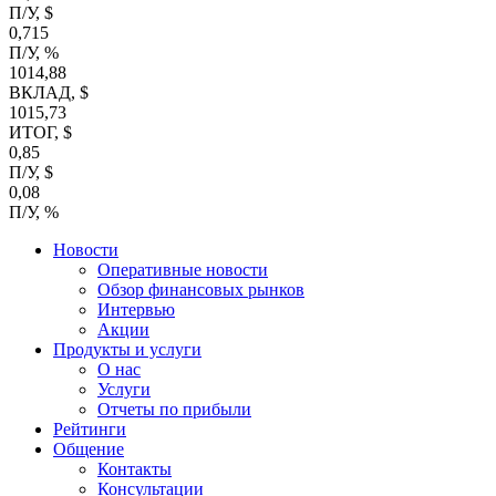
П/У, $
0,715
П/У, %
1014,88
ВКЛАД, $
1015,73
ИТОГ, $
0,85
П/У, $
0,08
П/У, %
Новости
Оперативные новости
Обзор финансовых рынков
Интервью
Акции
Продукты и услуги
О нас
Услуги
Отчеты по прибыли
Рейтинги
Общение
Контакты
Консультации