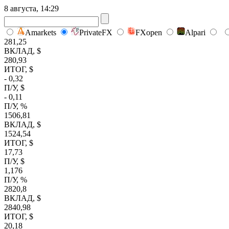
8 августа, 14:29
Amarkets
PrivateFX
FXopen
Alpari
281,25
ВКЛАД, $
280,93
ИТОГ, $
- 0,32
П/У, $
- 0,11
П/У, %
1506,81
ВКЛАД, $
1524,54
ИТОГ, $
17,73
П/У, $
1,176
П/У, %
2820,8
ВКЛАД, $
2840,98
ИТОГ, $
20,18