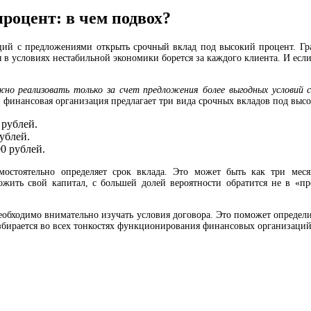
роцент: в чем подвох?
ий с предложениями открыть срочный вклад под высокий процент. Гр
я в условиях нестабильной экономики борется за каждого клиента. И есл
жно реализовать только за счет предложения более выгодных условий 
 финансовая организация предлагает три вида срочных вкладов под выс
 рублей.
ублей.
0 рублей.
остоятельно определяет срок вклада. Это может быть как три мес
ожить свой капитал, с большей долей вероятности обратится не в «
 необходимо внимательно изучать условия договора. Это поможет опреде
збирается во всех тонкостях функционирования финансовых организаций