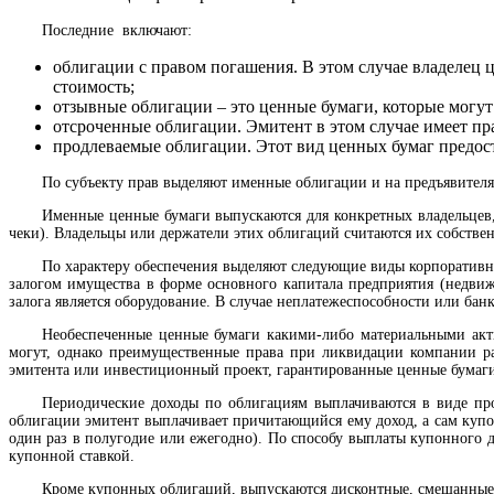
Последние включают:
облигации с правом погашения. В этом случае владелец 
стоимость;
отзывные облигации – это ценные бумаги, которые могу
отсроченные облигации. Эмитент в этом случае имеет пр
продлеваемые облигации. Этот вид ценных бумаг предос
По субъекту прав выделяют именные облигации и на предъявителя
Именные ценные бумаги выпускаются для конкретных владельцев
чеки). Владельцы или держатели этих облигаций считаются их собстве
По характеру обеспечения выделяют следующие виды корпоративн
залогом имущества в форме основного капитала предприятия (недвиж
залога является оборудование. В случае неплатежеспособности или ба
Необеспеченные ценные бумаги какими-либо материальными акти
могут, однако преимущественные права при ликвидации компании ра
эмитента или инвестиционный проект, гарантированные ценные бумаги
Периодические доходы по облигациям выплачиваются в виде про
облигации эмитент выплачивает причитающийся ему доход, а сам купо
один раз в полугодие или ежегодно). По способу выплаты купонного
купонной ставкой.
Кроме купонных облигаций, выпускаются дисконтные, смешанные