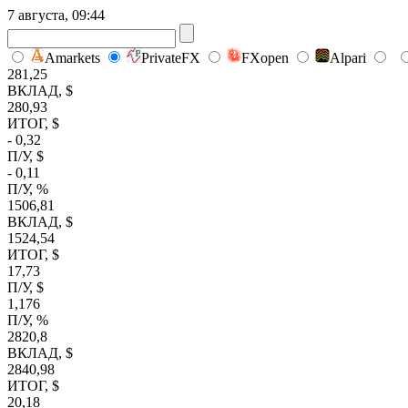
7 августа, 09:44
Amarkets
PrivateFX
FXopen
Alpari
281,25
ВКЛАД, $
280,93
ИТОГ, $
- 0,32
П/У, $
- 0,11
П/У, %
1506,81
ВКЛАД, $
1524,54
ИТОГ, $
17,73
П/У, $
1,176
П/У, %
2820,8
ВКЛАД, $
2840,98
ИТОГ, $
20,18