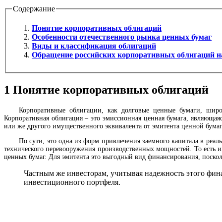
Содержание
Понятие корпоративных облигаций
Особенности отечественного рынка ценных бумаг
Виды и классификация облигаций
Обращение российских корпоративных облигаций н
1
Понятие корпоративных облигаций
Корпоративные облигации, как долговые ценные бумаги, широ
Корпоративная облигация – это эмиссионная ценная бумага, являюща
или же другого имущественного эквивалента от эмитента ценной бумаг
По сути, это одна из форм привлечения заемного капитала в реа
технического перевооружения производственных мощностей. То есть ин
ценных бумаг. Для эмитента это выгодный вид финансирования, посколь
Частным же инвесторам, учитывая надежность этого фина
инвестиционного портфеля.