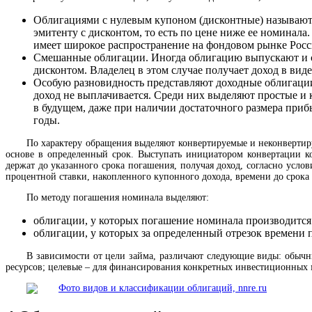
Облигациями с нулевым купоном (дисконтные) называют ц
эмитенту с дисконтом, то есть по цене ниже ее номинала
имеет широкое распространение на фондовом рынке Росс
Смешанные облигации. Иногда облигацию выпускают и с к
дисконтом. Владелец в этом случае получает доход в ви
Особую разновидность представляют доходные облигации.
доход не выплачивается. Среди них выделяют простые и
в будущем, даже при наличии достаточного размера при
годы.
По характеру обращения выделяют конвертируемые и неконвертир
основе в определенный срок. Выступать инициатором конвертации к
держат до указанного срока погашения, получая доход, согласно усло
процентной ставки, накопленного купонного дохода, времени до срока
По методу погашения номинала выделяют:
облигации, у которых погашение номинала производится
облигации, у которых за определенный отрезок времени 
В зависимости от цели займа, различают следующие виды: обыч
ресурсов; целевые – для финансирования конкретных инвестиционных м