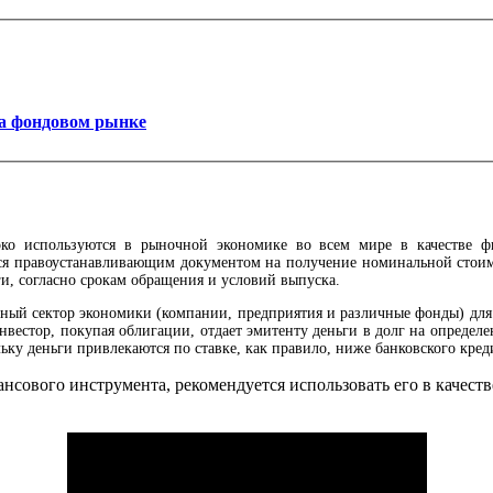
а фондовом рынке
ко используются в рыночной экономике во всем мире в качестве ф
яся правоустанавливающим документом на получение номинальной стоимо
и, согласно срокам обращения и условий выпуска.
льный сектор экономики (компании, предприятия и различные фонды) дл
вестор, покупая облигации, отдает эмитенту деньги в долг на определ
ку деньги привлекаются по ставке, как правило, ниже банковского кред
нсового инструмента, рекомендуется использовать его в качес