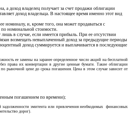
, а доход владелец получает за счет продажи облигации
тавляет доход владельца. В настоящее время именно этот вид
 номиналу, и, кроме того, она может продаваться с
и по номинальной стоимости.
лишь в случае, если имеется прибыль. При ее отсутствии
обязан возмещать невыплаченный доход за предыдущие периоды
процентный доход суммируется и выплачивается в последующие
жность ее замены на заранее определенное число акций на бесплатной
без права их конвертации в другие ценные бумаги. Такие облигации
 по рыночной цене до срока погашения. Цена в этом случае зависит от
еленным погашением по времени);
ой задолженности эмитента или привлечения необходимых финансовых
ительство дорог).