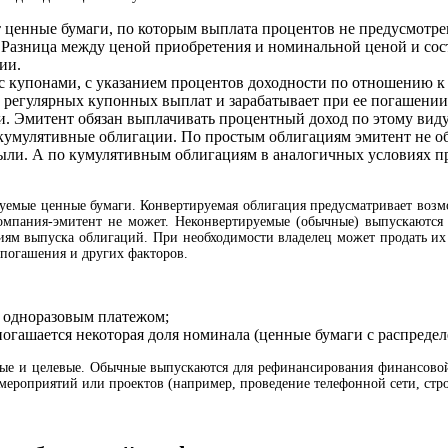
енные бумаги, по которым выплата процентов не предусмотрена
. Разница между ценой приобретения и номинальной ценой и сос
ии.
упонами, с указанием процентов доходности по отношению к ее
де регулярных купонных выплат и зарабатывает при ее погашени
 Эмитент обязан выплачивать процентный доход по этому виду 
 кумулятивные облигации. По простым облигациям эмитент не 
были. А по кумулятивным облигациям в аналогичных условиях 
уемые ценные бумаги. Конвертируемая облигация предусматривает возмо
омпания-эмитент не может. Неконвертируемые (обычные) выпускаются 
виям выпуска облигаций. При необходимости владелец может продать их
 погашения и других факторов.
 одноразовым платежом;
погашается некоторая доля номинала (ценные бумаги с распред
ные и целевые. Обычные выпускаются для рефинансирования финансов
ероприятий или проектов (например, проведение телефонной сети, стро