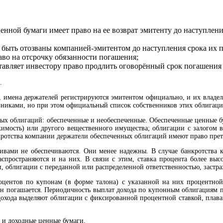
ценной бумаги имеет право на ее возврат эмитенту до наступлен
т быть отозваны компанией-эмитентом до наступления срока их 
аво на отсрочку обязанности погашения;
тавляет инвестору право продлить оговорённый срок погашения
.
, имена держателей регистрируются эмитентом официально, и их влад
нниками, но при этом официальный список собственников этих облигаций
ых облигаций: обеспеченные и необеспеченные. Обеспеченные ценные б
имость) или другого вещественного имущества; облигации с залогом в 
нкротства компании держатели обеспеченных облигаций имеют право прет
вами не обеспечиваются. Они менее надежны. В случае банкротства к
спространяются и на них. В связи с этим, ставка процента более выс
, облигации с переданной или распределенной ответственностью, застр
центов по купонам (в форме талона) с указанной на них процентной
н погашается. Периодичность выплат дохода по купонным облигациям п
 дохода выделяют облигации с фиксированной процентной ставкой, плав
 и доходные ценные бумаги.