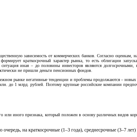
ущественную зависимость от коммерческих банков. Согласно оценкам, н
 формирует краткосрочный характер рынка, то есть облигации запуск
ситуация иная – до половины инвесторов являются долгосрочными, вы
актически не пришли деньги пенсионных фондов.
нежном рынке негативные тенденции и проблемы продолжаются – новых э
0 млн. до 1 млрд. рублей. Поэтому крупные российские компании предп
го или иного признака, который положен в основу различных видов ко
 очередь, на краткосрочные (1–3 года), среднесрочные (3–7 лет)