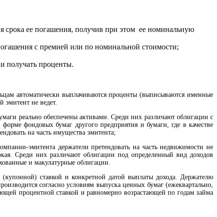
ия срока ее погашения, получив при этом ее номинальную
погашения с премией или по номинальной стоимости;
 и получать проценты.
ельцам автоматически выплачиваются проценты (выписываются именные
 эмитент не ведет.
умаги реально обеспечены активами. Среди них различают облигации с
форме фондовых бумаг другого предприятия и бумаги, где в качестве
ендовать на часть имущества эмитента;
омпании-эмитента держатели претендовать на часть недвижимости не
окая. Среди них различают облигации под определенный вид доходов
ахованные и макулатурные облигации.
 (купонной) ставкой и конкретной датой выплаты дохода. Держателю
роизводится согласно условиям выпуска ценных бумаг (ежеквартально,
ающей процентной ставкой и равномерно возрастающей по годам займа