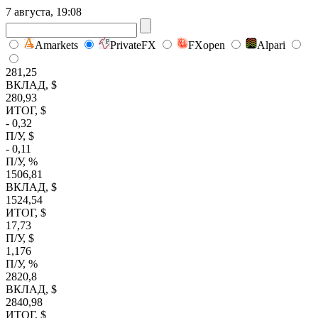
7 августа, 19:08
Amarkets
PrivateFX
FXopen
Alpari
281,25
ВКЛАД, $
280,93
ИТОГ, $
- 0,32
П/У, $
- 0,11
П/У, %
1506,81
ВКЛАД, $
1524,54
ИТОГ, $
17,73
П/У, $
1,176
П/У, %
2820,8
ВКЛАД, $
2840,98
ИТОГ, $