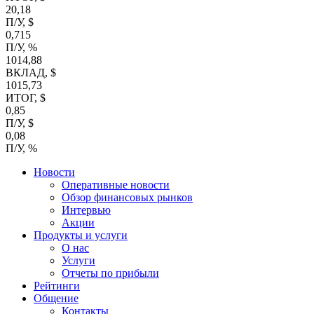
20,18
П/У, $
0,715
П/У, %
1014,88
ВКЛАД, $
1015,73
ИТОГ, $
0,85
П/У, $
0,08
П/У, %
Новости
Оперативные новости
Обзор финансовых рынков
Интервью
Акции
Продукты и услуги
О нас
Услуги
Отчеты по прибыли
Рейтинги
Общение
Контакты