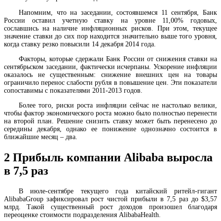
Напомним, что на заседании, состоявшемся 11 сентября, Банк
России оставил учетную ставку на уровне 11,00% годовых,
сославшись на наличие инфляционных рисков. При этом, текущее
значение ставки до сих пор находится значительно выше того уровня,
когда ставку резко повысили 14 декабря 2014 года.
Факторы, которые сдержали Банк России от снижения ставки на
сентябрьском заседании, фактически исчерпаны. Ускорение инфляции
оказалось не существенным: снижение внешних цен на товары
ограничило перенос слабости рубля в повышение цен. Эти показатели
сопоставимы с показателями 2011-2013 годов.
Более того, риски роста инфляции сейчас не настолько велики,
чтобы фактор экономического роста можно было полностью перенести
на второй план. Решение снизить ставку может быть перенесено до
середины декабря, однако ее понижение однозначно состоится в
ближайшие месяц – два.
2
Прибыль компании Alibaba выросла
в 7,5 раз
В июле-сентябре текущего года китайский ритейл-гигант
AlibabaGroup зафиксировал рост чистой прибыли в 7,5 раз до $3,57
млрд. Такой существенный рост доходов произошел благодаря
переоценке стоимости подразделения AlibabaHealth.