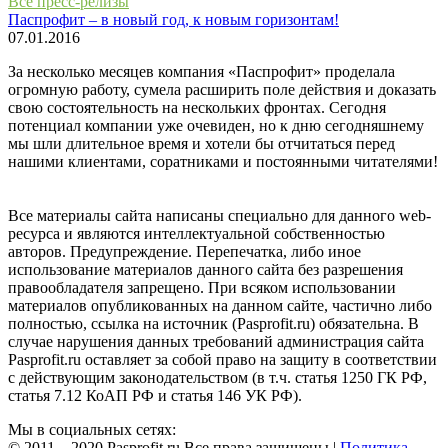
Все пресс-релизы
Паспрофит – в новый год, к новым горизонтам!
07.01.2016
За несколько месяцев компания «Паспрофит» проделала
огромную работу, сумела расширить поле действия и доказать
свою состоятельность на нескольких фронтах. Сегодня
потенциал компании уже очевиден, но к дню сегодняшнему
мы шли длительное время и хотели бы отчитаться перед
нашими клиентами, соратниками и постоянными читателями!
Все материалы сайта написаны специально для данного web-
ресурса и являются интеллектуальной собственностью
авторов. Предупреждение. Перепечатка, либо иное
использование материалов данного сайта без разрешения
правообладателя запрещено. При всяком использовании
материалов опубликованных на данном сайте, частично либо
полностью, ссылка на источник (Pasprofit.ru) обязательна. В
случае нарушения данных требований администрация сайта
Pasprofit.ru оставляет за собой право на защиту в соответствии
с действующим законодательством (в т.ч. статья 1250 ГК РФ,
статья 7.12 КоАП РФ и статья 146 УК РФ).
Мы в социальных сетях:
© 2011—2020 Pasprofit.ru Все права защищены |
Политика