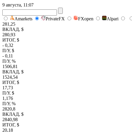
9 августа, 11:07
Amarkets
PrivateFX
FXopen
Alpari
281,25
ВКЛАД, $
280,93
ИТОГ, $
- 0,32
П/У, $
- 0,11
П/У, %
1506,81
ВКЛАД, $
1524,54
ИТОГ, $
17,73
П/У, $
1,176
П/У, %
2820,8
ВКЛАД, $
2840,98
ИТОГ, $
20,18