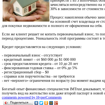
приобрести 1 из 3 ипотечных обл
зачисляться непосредственно на 
30% в зависимости от стоимости 
Процесс накопления обычно зани
на основной счет владельца ее 
для покупки недвижимости и полного ее оформления на себя.
Если же клиент решает не копить первоначальный взнос, то по
период процентами. Уникальность этой программы состоит в то
Кредит предоставляется на следующих условиях:
- первоначальный взнос - отсутствует
- кредитный лимит – от $60 000 до $1 000 000
- срок предоставления кредита - от 10 до 20 лет
- фиксированная годовая ставка – от 0% до 5%
- регистрационный сбор – $0
- справки или поручительства - не требуются
- нет «верхнего» ограничения по возрасту (на момент выдачи к
Богатый опыт финансовых специалистов IMTrust доказывает, ч
получить вид на жительство или даже второй паспорт в новой
comments powered by HyperComments
Поделиться…