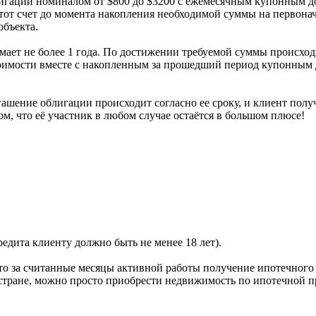
игаций номиналом от $800 до $3200 с ежемесячным купонным дох
этот счет до момента накопления необходимой суммы на первонач
объекта.
мает не более 1 года. По достижении требуемой суммы происхо
стоимости вместе с накопленным за прошедший период купонным 
гашение облигации происходит согласно ее сроку, и клиент полу
м, что её участник в любом случае остаётся в большом плюсе!
редита клиенту должно быть не менее 18 лет).
то за считанные месяцы активной работы получение ипотечного
 стране, можно просто приобрести недвижимость по ипотечной п