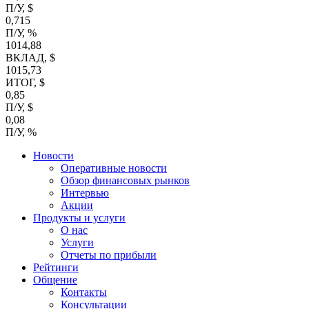
П/У, $
0,715
П/У, %
1014,88
ВКЛАД, $
1015,73
ИТОГ, $
0,85
П/У, $
0,08
П/У, %
Новости
Оперативные новости
Обзор финансовых рынков
Интервью
Акции
Продукты и услуги
О нас
Услуги
Отчеты по прибыли
Рейтинги
Общение
Контакты
Консультации