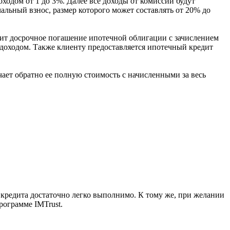
одом от 1 до 3%. Далее все доходы от комиссии будут
альный взнос, размер которого может составлять от 20% до
дит досрочное погашение ипотечной облигации с зачислением
доходом. Также клиенту предоставляется ипотечный кредит
чает обратно ее полную стоимость с начисленными за весь
 кредита достаточно легко выполнимо. К тому же, при желании
рограмме IMTrust.