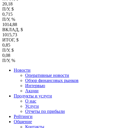
20,18
П/У, $
0,715
П/У, %
1014,88
ВКЛАД, $
1015,73
ИТОГ, $
0,85
П/У, $
0,08
П/У, %
Новости
Оперативные новости
Обзор финансовых рынков
Интервью
Акции
Продукты и услуги
О нас
Услуги
Отчеты по прибыли
Рейтинги
Общение
Контакты