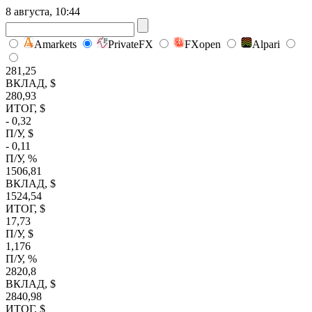
8 августа, 10:44
Amarkets
PrivateFX
FXopen
Alpari
281,25
ВКЛАД, $
280,93
ИТОГ, $
- 0,32
П/У, $
- 0,11
П/У, %
1506,81
ВКЛАД, $
1524,54
ИТОГ, $
17,73
П/У, $
1,176
П/У, %
2820,8
ВКЛАД, $
2840,98
ИТОГ, $