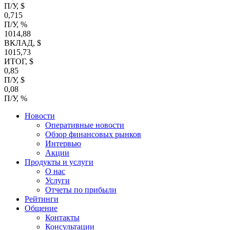
П/У, $
0,715
П/У, %
1014,88
ВКЛАД, $
1015,73
ИТОГ, $
0,85
П/У, $
0,08
П/У, %
Новости
Оперативные новости
Обзор финансовых рынков
Интервью
Акции
Продукты и услуги
О нас
Услуги
Отчеты по прибыли
Рейтинги
Общение
Контакты
Консультации