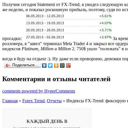
Получив сегодня Statement от FX-Trend, я увидел следующую к
же неделю, и показал роскошную прибыль, поэтому, судя по ис
просадки:
За врем
ролловера, я "завел" терминал Meta Trader 4 и закрыл все орде
индексов
Platinum, Million и Million
2. 750$ ушло "полежать" в 
когда я буду на отдыхе :). Ну даже если провороню, денежки п
Поделиться…
Комментарии и отзывы читателей
comments powered by HyperComments
Главная
»
Forex Trend
,
Отчеты
» Индексы FX-Trend: фиксирую 
КАЖДЫЙ ДЕНЬ В