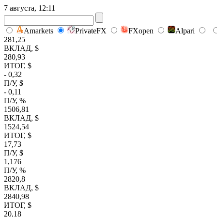
7 августа, 12:11
Amarkets
PrivateFX
FXopen
Alpari
281,25
ВКЛАД, $
280,93
ИТОГ, $
- 0,32
П/У, $
- 0,11
П/У, %
1506,81
ВКЛАД, $
1524,54
ИТОГ, $
17,73
П/У, $
1,176
П/У, %
2820,8
ВКЛАД, $
2840,98
ИТОГ, $
20,18