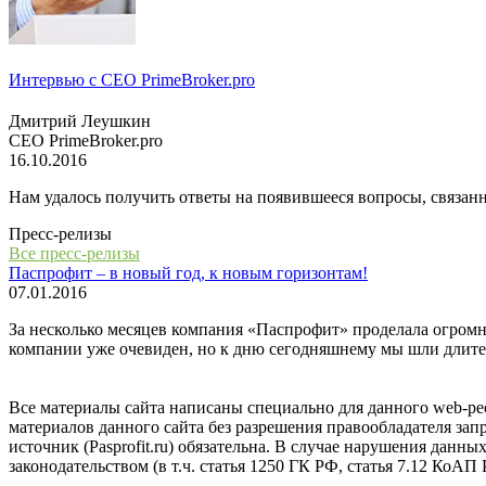
Интервью с СЕО PrimeBroker.pro
Дмитрий Леушкин
СЕО PrimeBroker.pro
16.10.2016
Нам удалось получить ответы на появившееся вопросы, связанн
Пресс-релизы
Все пресс-релизы
Паспрофит – в новый год, к новым горизонтам!
07.01.2016
За несколько месяцев компания «Паспрофит» проделала огромну
компании уже очевиден, но к дню сегодняшнему мы шли длите
Все материалы сайта написаны специально для данного web-ре
материалов данного сайта без разрешения правообладателя за
источник (Pasprofit.ru) обязательна. В случае нарушения данны
законодательством (в т.ч. статья 1250 ГК РФ, статья 7.12 КоАП