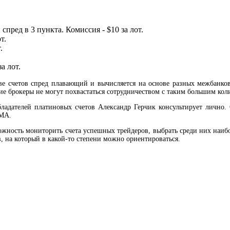
пред в 3 пункта. Комиссия - $10 за лот.
т.
.
а лот.
ве счетов спред плавающий и вычисляется на основе разных межбанко
ие брокеры не могут похвастаться сотрудничеством с таким большим кол
бладателей платиновых счетов Александр Герчик консультирует лично
IMA.
жность мониторить счета успешных трейдеров, выбрать среди них наибол
, на который в какой-то степени можно ориентироваться.