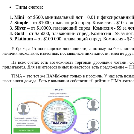
Типы счетов:
Mini
– от $500, минимальный лот – 0,01 и фиксированный с
Simple
– от $1000, плавающий спред. Комиссия - $10 за ло
Silver
– от $10000, плавающий спред. Комиссия - $9 за лот
Gold
– от $25000, плавающий спред. Комиссия - $8 за лот.
Platinum
– от $100 000, плавающий спред. Комиссия - $7 з
У брокера 15 поставщиков ликвидности, а потому на большинст
наличия нескольких известных поставщиков ликвидности, многие друг
На всех счетах есть возможность торговли дробными лотами. О
прилагаются. Для заинтересованных инвесторов есть предложение – T
TIMA – это тот же ПАММ-счет только в профиль. У нас есть возмо
пассивного дохода. Есть у компании собственный рейтинг TIMA-счетов