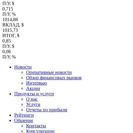
П/У, $
0,715
П/У, %
1014,88
ВКЛАД, $
1015,73
ИТОГ, $
0,85
П/У, $
0,08
П/У, %
Новости
Оперативные новости
Обзор финансовых рынков
Интервью
Акции
Продукты и услуги
О нас
Услуги
Отчеты по прибыли
Рейтинги
Общение
Контакты
Консультации