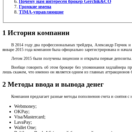
Почему нам интересен брокер Gerchik&CO
Громкие имена
TIMA-управляющие
1
История компании
В 2014 году два профессиональных трейдера, Александр Герчик и
январе 2015 года компания была официально зарегистрирована и начала
Летом 2015 были получены лицензии и открыты первые депозиты. С
Вообще говорить об этом брокере без упоминания хедлайнера про
лишь скажем, что именно он является одним из главных аттракционов б
2
Методы ввода и вывода денег
Компания предлагает разные методы пополнения счета и снятия с 
Webmoney;
OKPay;
Visa/Mastercard;
LavaPay;
Wallet One;