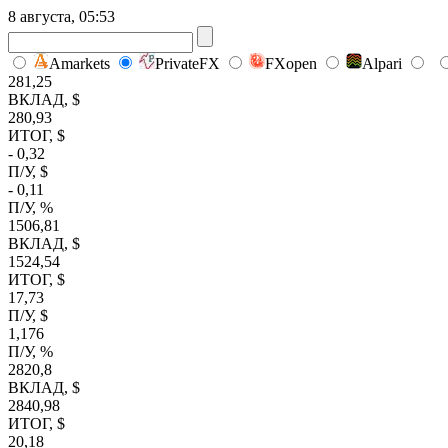
8 августа, 05:53
Amarkets
PrivateFX
FXopen
Alpari
281,25
ВКЛАД, $
280,93
ИТОГ, $
- 0,32
П/У, $
- 0,11
П/У, %
1506,81
ВКЛАД, $
1524,54
ИТОГ, $
17,73
П/У, $
1,176
П/У, %
2820,8
ВКЛАД, $
2840,98
ИТОГ, $
20,18