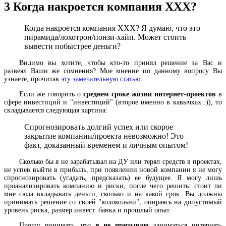
3
Когда накроется компания XXX?
Когда накроется компания XXX? Я думаю, что это
пирамида/лохотрон/понзи-хайп. Может стоить
вывести побыстрее деньги?
Видимо вы хотите, чтобы кто-то принял решение за Вас и
развеял Ваши же сомнения? Мое мнение по данному вопросу Вы
узнаете, прочитав
эту замечательную статью
.
Если же говорить о
среднем сроке жизни интернет-проектов
в
сфере инвестиций и "инвестиций" (второе именно в кавычках :)), то
складывается следующая картина:
Спрогнозировать долгий успех или скорое
закрытие компании/проекта невозможно! Это
факт, доказанный временем и личным опытом!
Сколько бы я не зарабатывал на ДУ или терял средств в проектах,
не успев выйти в прибыль, при появлении новой компании я не могу
спрогнозировать (угадать, предсказать) ее будущее. Я могу лишь
проанализировать компанию и риски, после чего решить: стоит ли
мне сюда вкладывать деньги, сколько и на какой срок. Вы должны
принимать решение со своей "колокольни", опираясь на допустимый
уровень риска, размер инвест. банка и прошлый опыт.
Прошу понимать, что
я не призываю
заниматься интернет-