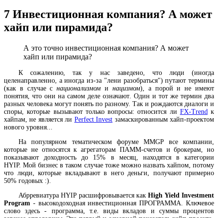
7
Инвестиционная компания? А может
хайп или пирамида?
А это точно инвестиционная компания? А может
хайп или пирамида?
К сожалению, так у нас заведено, что люди (иногда
целенаправленно, а иногда из-за "лени разобраться") путают термины
(как в случае с
национализмом
и
нацизмом
), а порой и не имеют
понятия, что они на самом деле означают. Один и тот же термин два
разных человека могут понять по разному. Так и рождаются диалоги и
споры, которые вызывают только вопросы: относится ли
FX-Trend
к
хайпам, не является ли
Perfect Invest
замаскированным хайп-проектом
нового уровня...
На популярном тематическом форуме MMGP все компании,
которые не относятся к агрегаторам ПАММ-счетов и брокерам, но
показывают доходность до 15% в месяц, находятся в категории
HYIP. Мой бизнес в таком случае тоже можно назвать хайпом, потому
что люди, которые вкладывают в него деньги, получают примерно
50% годовых :).
Абрревиатура HYIP расшифровывается как
High Yield Investment
Program
- высокодоходная инвестиционная ПРОГРАММА. Ключевое
слово здесь - программа, т.е. виды вкладов и суммы процентов