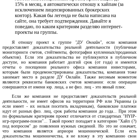
15% в месяц, я автоматически отношу к хайпам (за
исключением лицензированных брокерских
контор). Какая бы легенда не была написана на
сайте, она требует подтверждения. Давайте я
поведаю, по каким критериям разделяю интернет-
проекты на группы.
Я отношу проект к группе
"ДУ Онлайн"
, если компания
предоставляет доказательства реальной деятельности (публичные
мониторинги счетов, стейтменты, фотографии купленных/проданных
объектов). Если эти доказательства не публикуются в публичном
доступе, но компания работает долгий срок (от года) и имеются
отчеты о посещении реального офиса компании инвесторами,
которым были продемонстрированы доказательства, компания тоже
занимает место в разделе ДУ Онлайн. Также весомым моментом
являются реквизиты банковских счетов компании: если операции
совершаются от имени юр. лица, а не физ. лиц - это явный плюс.
Если же компания не предоставляет доказательств реальной
деятельности, не имеет офисов на территории РФ или Украины (а
если имеет - их нельзя посетить вкладчикам), банковские платежи
идут от разных физ. лиц, срок работы компании до года... При этом
по формальным критериям проект отличается от стандартных "HYIP-
игр-программ-понзи"... Такой проект попадает в категорию "Хайп (?)
под вопросом" до появления нужных сведений. Но это не означает,
что компания является априори мошеннической. Если есть
доказательства мошенничества, я не вложу в эту компанию свои