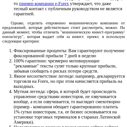
то
пример компании e-Forex
утверждает, что даже
тесный контакт с публичным руководством не является
гарантией.
Однако, отделить откровенно мошенническую компанию от
предложений, которые действительно стоит рассмотреть, можно. На
данный момент, чтобы отличить "мошенническую инвест-программу/
понзи/игру", которая выдает себя за инвест. проект, я использую
следующие критерии:
Фиксированные проценты: Вам гарантируют получение
фиксированной прибыли 7 дней в неделю
100% гарантиии: чрезмерно мотивирующие
"рекламные" тексты сулят только крупные прибыли,
забывая сообщить о рисках потери средств.
Явное несоответствие легенде: например, декларируется
торговля на Forex, но при этом начисляется прибыль на
выходных.
Мутная легенда: сфера, в которой будет происходить
управление средствами инвесторов, не озвучивается
вообще, а если озвучивается, то выглядит смехотворно
(пример - компания обещает гарантированно платить
1% сутки инвесторам, т.к. ее бизнес основывается на
установке торговых терминалов в старанах Латинской
Америки).