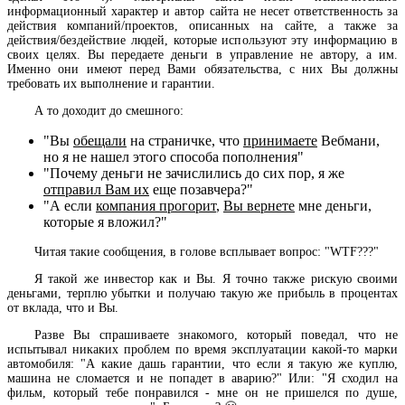
информационный характер и автор сайта не несет ответственность за
действия компаний/проектов, описанных на сайте, а также за
действия/бездействие людей, которые используют эту информацию в
своих целях. Вы передаете деньги в управление не автору, а им.
Именно они имеют перед Вами обязательства, с них Вы должны
требовать их выполнение и гарантии.
А то доходит до смешного:
"Вы
обещали
на страничке, что
принимаете
Вебмани,
но я не нашел этого способа пополнения"
"Почему деньги не зачислились до сих пор, я же
отправил Вам их
еще позавчера?"
"А если
компания прогорит
,
Вы вернете
мне деньги,
которые я вложил?"
Читая такие сообщения, в голове всплывает вопрос: "WTF???"
Я такой же инвестор как и Вы. Я точно также рискую своими
деньгами, терплю убытки и получаю такую же прибыль в процентах
от вклада, что и Вы.
Разве Вы спрашиваете знакомого, который поведал, что не
испытывал никаких проблем по время эксплуатации какой-то марки
автомобиля: "А какие дашь гарантии, что если я такую же куплю,
машина не сломается и не попадет в аварию?" Или: "Я сходил на
фильм, который тебе понравился - мне он не пришелся по душе,