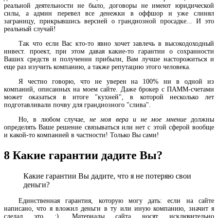
реальной деятельности не было, договоры не имеют юридической
силы, а админ перевел все денежки в оффшор и уже слинял
заграницу, прикрывшись версией о грандиозной просадке... И это
реальный случай!
Так что если Вас кто-то явно хочет завлечь в высокодоходный
инвест. проект, при этом давая какие-то гарантии о сохранности
Ваших средств и получении прибыли, Вам лучше насторожиться и
еще раз изучить компанию, а также репутацию этого человека.
Я честно говорю, что не уверен на 100% ни в одной из
компаний, описанных на моем сайте. Даже брокер с ПАММ-счетами
может оказаться в итоге "кухней", в которой несколько лет
подготавливали почву для грандиозного "слива".
Но, в любом случае,
не моя вера и не мое мнение
должны
определять Ваше решение связываться или нет с этой сферой вообще
и какой-то компанией в частности! Только Вы сами!
8
Какие гарантии дадите Вы?
Какие гарантии Вы дадите, что я не потеряю свои
деньги?
Единственная гарантия, которую могу дать: если на сайте
написано, что я вложил деньги в ту или иную компанию, значит я
сделал это :). Материалы сайта носят исключительно