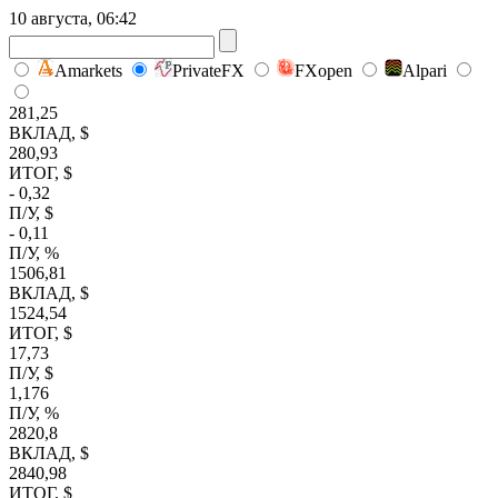
10 августа, 06:42
Amarkets
PrivateFX
FXopen
Alpari
281,25
ВКЛАД, $
280,93
ИТОГ, $
- 0,32
П/У, $
- 0,11
П/У, %
1506,81
ВКЛАД, $
1524,54
ИТОГ, $
17,73
П/У, $
1,176
П/У, %
2820,8
ВКЛАД, $
2840,98
ИТОГ, $