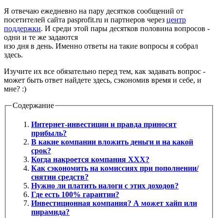
Я отвечаю ежедневно на пару десятков сообщений от
посетителей сайта pasprofit.ru и партнеров через
центр
поддержки
. И среди этой пары десятков половина вопросов -
одни и те же задаются
изо дня в день. Именно ответы на такие вопросы я собрал
здесь.
Изучите их все обязательно перед тем, как задавать вопрос -
может быть ответ найдете здесь, сэкономив время и себе, и
мне? :)
Содержание
Интернет-инвестиции и правда приносят
прибыль?
В какие компании вложить деньги и на какой
срок?
Когда накроется компания XXX?
Как сэкономить на комиссиях при пополнении/
снятии средств?
Нужно ли платить налоги с этих доходов?
Где есть 100% гарантии?
Инвестиционная компания? А может хайп или
пирамида?