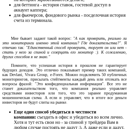
для беттинга - история ставок, гостевой доступ в
аккаунт каппера;
для фьючерсов, фондового рынка - посделочная история
счета из терминала.
Мне бывает задают такой вопрос:
"А как проверить, реально ли
это мониторинги именно этой компании? Где доказательства?"
. Я
отвечаю так:
"Единственный способ проверить, торгует он или нет -
стать у него за спиной и созерцать его монитор :). К сожалению,
других способов я не знаю."
Помните, что успешная история в прошлом не гарантирует
будущих доходов. Это отлично показывает пример таких компаний,
как Devlani, Vivara Group, e-Forex. Можно подключить 50 публичных
мониторингов, присылать стейтменты каждый день или отсекать все
вопросы фразой: "Это конфиденциальная информация". Все это не
станет доказательством того, что компания реально управляет
средствами инвесторов или того, что это заранее продуманная
мошенническая схема. А если и управляет, что в итоге все деньги
инвесторов не будут слиты на рынке.
Еще один способ убедиться в честности
компании:
съездить в офис и убедиться во всем лично.
Хотя и тут есть свои но - за спиной у трейдера Вам в
любом случае постоять не дадут :). А даже если и дадут,