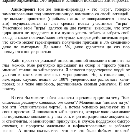
заранее определены. Это первый и основной показатель хайп-проекта.
Хайп-проект
(он же понзи-пирамида) - это "игра", топорно
замаскированная под инвестиционную компанию со своей легендой,
где выплата процентов (прибылью язык не поворачивается назвать
это) осуществляется за счет средств новых участников "игры".
Участники этой "игры" делятся на две группы: знающие, что этот
цирк долго не продлится и им нужно успеть отбить и забрать свой
вклад, а также новички/наивные/глупые, которые действительно верят,
что кто-то может гарантировать получение прибыли в 5% ежедневно
даже по выходным. Да какие 5%, даже удвоители до сих пор
пользуются популярностью...
Хайп-проект от реальной инвестиционной компании отличить на
глаз можно. Мне регулярно присылают на обзор и "просто узнать
мнение" ссылки на хайп-проекты. Я всячески предостерегаю людей от
участия в таких сомнительных мероприятиях. Но, к сожалению, в
некоторых случаях нельзя со 100% уверенностью распознать хайп-
проект, и я тоже ошибаюсь, расплачиваясь своими деньгами. И вот
почему...
В сети Вы можете найти чеклисты и рекомендации на тему
"Как
отличить реальную компанию от хайпа"?
Мошенники "мотают на ус"
все эти "отличительные черты", а потом успешно реализуют их в
своих проектах. И появляются хайп-проекты, которые явно смахивают
на нормальные компании: у них есть и регистрационные документы,
и стейтменты, и мониторинг прикручен, и служба поддержки быстро
отвечает, и проценты маленькие и нефиксированные, и работает
долго... А потом оказывается, что все это было фейком, никакой