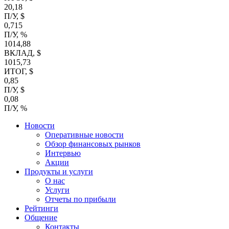
20,18
П/У, $
0,715
П/У, %
1014,88
ВКЛАД, $
1015,73
ИТОГ, $
0,85
П/У, $
0,08
П/У, %
Новости
Оперативные новости
Обзор финансовых рынков
Интервью
Акции
Продукты и услуги
О нас
Услуги
Отчеты по прибыли
Рейтинги
Общение
Контакты