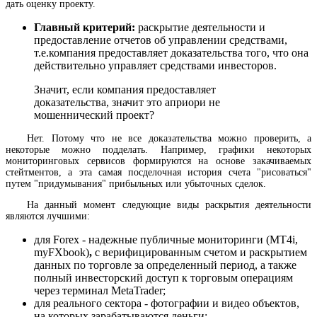
дать оценку проекту.
Главный критерий:
раскрытие деятельности и
предоставление отчетов об управлении средствами,
т.е.компания предоставляет доказательства того, что она
действительно управляет средствами инвесторов.
Значит, если компания предоставляет
доказательства, значит это априори не
мошеннический проект?
Нет. Потому что не все доказательства можно проверить, а
некоторые можно подделать. Например, графики некоторых
мониторинговых сервисов формируются на основе закачиваемых
стейтментов, а эта самая посделочная история счета "рисоваться"
путем "придумывания" прибыльных или убыточных сделок.
На данный момент следующие виды раскрытия деятельности
являются лучшими:
для Forex - надежные публичные мониторинги (MT4i,
myFXbook)
,
с верифицированным счетом и раскрытием
данных по торговле за определенный период, а также
полный инвесторский доступ к торговым операциям
через терминал MetaTrader;
для реального сектора - фотографии и видео объектов,
на которых зарабатываются деньги;