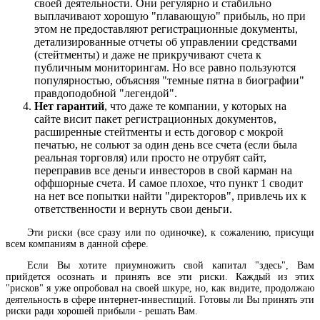
своей деятельности. Они регулярно и стабильно
выплачивают хорошую "плавающую" прибыль, но при
этом не предоставляют регистрационные документы,
детализированные отчеты об управлении средствами
(стейтменты) и даже не прикручивают счета к
публичным мониторингам. Но все равно пользуются
популярностью, объясняя "темные пятна в биографии"
правдоподобной "легендой".
Нет гарантий
, что даже те компании, у которых на
сайте висит пакет регистрационных документов,
расширенные стейтменты и есть договор с мокрой
печатью, не сольют за один день все счета (если была
реальная торговля) или просто не отрубят сайт,
переправив все деньги инвесторов в свой карман на
оффшорные счета. И самое плохое, что пункт 1 сводит
на нет все попытки найти "директоров", привлечь их к
ответственности и вернуть свои деньги.
Эти риски (все сразу или по одиночке), к сожалению, присущи
всем компаниям в данной сфере.
Если Вы хотите приумножить свой капитал "здесь", Вам
прийдется осознать и принять все эти риски. Каждый из этих
"рисков" я уже опробовал на своей шкуре, но, как видите, продолжаю
деятельность в сфере интернет-инвестиций. Готовы ли Вы принять эти
риски ради хорошей прибыли - решать Вам.