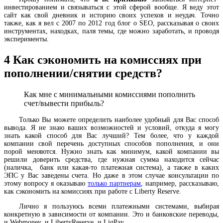
инвестированием и связываться с этой сферой вообще. Я веду этот
сайт как свой дневник и историю своих успехов и неудач. Точно
также, как я вел с 2007 по 2012 год блог о SEO, рассказывая о своих
инструментах, находках, паля темы, где можно заработать, и проводя
эксперименты.
4
Как сэкономить на комиссиях при
пополнении/снятии средств?
Как мне с минимальными комиссиями пополнить
счет/вывести прибыль?
Только Вы можете определить наиболее удобный для Вас способ
вывода. Я не знаю ваших возможностей и условий, откуда я могу
знать какой способ для Вас лучший? Тем более, что у каждой
компании свой перечень доступных способов пополнения, и они
порой меняются. Нужно знать как минимум, какой компании вы
решили доверить средства, где нужная сумма находится сейчас
(наличка, банк или какая-то платежная система), а также в каких
ЭПС у Вас заведены счета. Но даже в этом случае консультации по
этому вопросу я оказываю
только партнерам
, например, рассказываю,
как сэкономить на комиссиях при работе с Liberty Reserve.
Лично я пользуюсь всеми платежными системами, выбирая
конкретную в зависимости от компании. Это и банковские переводы,
и Webmoney, и LibertyReserve, и LiqPay.