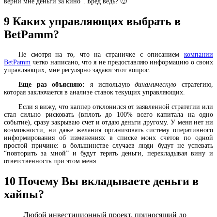
верни мне деньги за кино". Бред ведь? 🙂
9
Каких управляющих выбрать в
BetPamm?
Не смотря на то, что на страничке с описанием
компании
BetPamm
четко написано, что я не предоставляю информацию о своих
управляющих, мне регулярно задают этот вопрос.
Еще раз объясняю:
я использую
динамическую
стратегию,
которая заключается в анализе ставок текущих управляющих.
Если я вижу, что каппер отклонился от заявленной стратегии или
стал сильно рисковать (вплоть до 100% всего капитала на одно
событие), сразу закрываю счет и отдаю деньги другому. У меня нет ни
возможности, ни даже желания организовать систему оперативного
информирования об изменениях в списке моих счетов по одной
простой причине: в большинстве случаев люди будут не успевать
“повторить за мной” и будут терять деньги, перекладывая вину и
ответственность при этом меня.
10
Почему Вы вкладываете деньги в
хайпы?
Любой инвестиционный проект, приносящий до