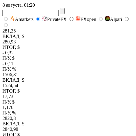
8 августа, 01:20
Amarkets
PrivateFX
FXopen
Alpari
281,25
ВКЛАД, $
280,93
ИТОГ, $
- 0,32
П/У, $
- 0,11
П/У, %
1506,81
ВКЛАД, $
1524,54
ИТОГ, $
17,73
П/У, $
1,176
П/У, %
2820,8
ВКЛАД, $
2840,98
ИТОГ, $