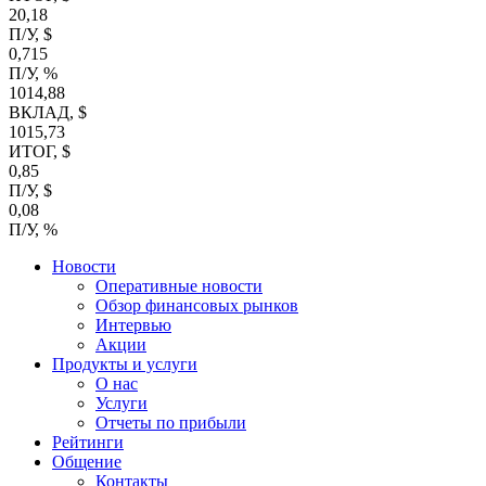
20,18
П/У, $
0,715
П/У, %
1014,88
ВКЛАД, $
1015,73
ИТОГ, $
0,85
П/У, $
0,08
П/У, %
Новости
Оперативные новости
Обзор финансовых рынков
Интервью
Акции
Продукты и услуги
О нас
Услуги
Отчеты по прибыли
Рейтинги
Общение
Контакты