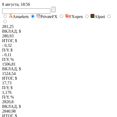
8 августа, 18:56
Amarkets
PrivateFX
FXopen
Alpari
281,25
ВКЛАД, $
280,93
ИТОГ, $
- 0,32
П/У, $
- 0,11
П/У, %
1506,81
ВКЛАД, $
1524,54
ИТОГ, $
17,73
П/У, $
1,176
П/У, %
2820,8
ВКЛАД, $
2840,98
ИТОГ, $