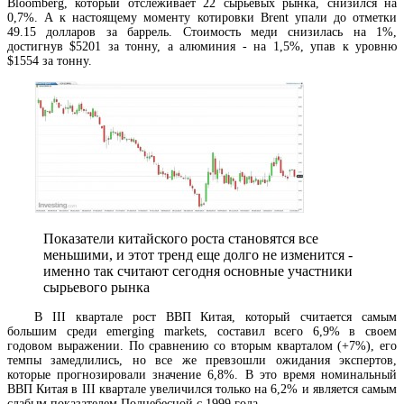
Bloomberg, который отслеживает 22 сырьевых рынка, снизился на
0,7%. А к настоящему моменту котировки Brent упали до отметки
49.15 долларов за баррель. Стоимость меди снизилась на 1%,
достигнув $5201 за тонну, а алюминия - на 1,5%, упав к уровню
$1554 за тонну.
Показатели китайского роста становятся все
меньшими, и этот тренд еще долго не изменится -
именно так считают сегодня основные участники
сырьевого рынка
В III квартале рост ВВП Китая, который считается самым
большим среди emerging markets, составил всего 6,9% в своем
годовом выражении. По сравнению со вторым кварталом (+7%), его
темпы замедлились, но все же превзошли ожидания экспертов,
которые прогнозировали значение 6,8%. В это время номинальный
ВВП Китая в III квартале увеличился только на 6,2% и является самым
слабым показателем Поднебесной с 1999 года.