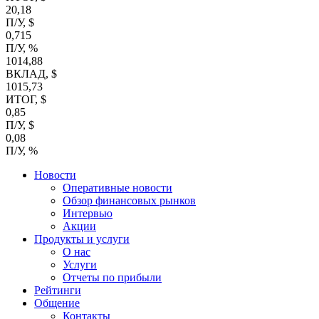
20,18
П/У, $
0,715
П/У, %
1014,88
ВКЛАД, $
1015,73
ИТОГ, $
0,85
П/У, $
0,08
П/У, %
Новости
Оперативные новости
Обзор финансовых рынков
Интервью
Акции
Продукты и услуги
О нас
Услуги
Отчеты по прибыли
Рейтинги
Общение
Контакты