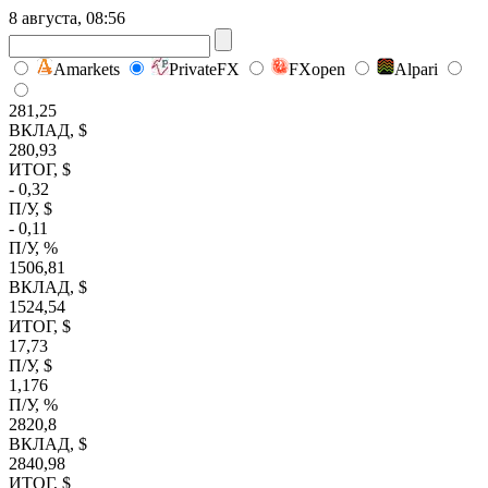
8 августа, 08:56
Amarkets
PrivateFX
FXopen
Alpari
281,25
ВКЛАД, $
280,93
ИТОГ, $
- 0,32
П/У, $
- 0,11
П/У, %
1506,81
ВКЛАД, $
1524,54
ИТОГ, $
17,73
П/У, $
1,176
П/У, %
2820,8
ВКЛАД, $
2840,98
ИТОГ, $