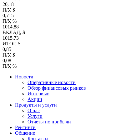
20,18
П/У, $
0,715
П/У, %
1014,88
ВКЛАД, $
1015,73
ИТОГ, $
0,85
П/У, $
0,08
П/У, %
Новости
Оперативные новости
Обзор финансовых рынков
Интервью
Акции
Продукты и услуги
О нас
Услуги
Отчеты по прибыли
Рейтинги
Общение
Контакты