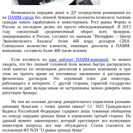
Возможность передачи денег в ДУ посредством размещения их
на
ПАММ-счетах
без лишней бумажной волокиты позволила тысячам
граждан начать зарабатывать и инвестировать. Рост рынка Форекс в
России за последние десять лет просто обескураживающий. В 2013
году совокупный среднемесячный оборот всех брокеров,
оперировавших в России, составил по оценкам "Интерфакс – Центр
Экономического Анализа" более 440 млрд. долларов США.
Совокупное количество клиентов, имеющих депозиты в ПАММ-
компаниях, составило более 400 тысяч человек.
Если взглянуть на
наш рейтинг ПАММ-компаний
, то можно
увидеть, что без лишней головной боли можно быстро распределить
свой капитал по нескольким депозитам в разных компаниях и при
этом не тратить время на постоянное заключение и расторжение
физических договоров. Это огромный плюс для инвестора,
работающего в интернете. С другой стороны, гарантий государство
никаких не дает, вклады никак не застрахованы, можно доверять лишь
репутации брокера.
На чем же основан договор доверительного управления разными
ценными бумагами с точки зрения закона? Ст. 1025 Гражданского
Кодекса Российской Федерации содержит лишь туманные обобщения
по поводу передачи ценных бумаг в управление третьей стороне. На
данный момент законопроект, который урегулирует все волнующие
инвесторов вопросы, все еще обсуждается. Статья ссылается на
положения ФЗ №39 "О рынке ценных бумаг".