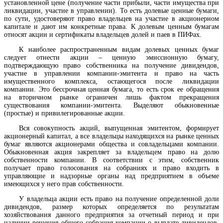
установленной цене (получение части прибыли, части имущества при
ликвидации, участие в управлении). То есть долевые ценные бумаги,
по сути, удостоверяют право владельцев на участие в акционерном
капитале и дают им конкретные права. К долевым ценным бумагам
относят акции и сертификаты владельцев долей и паев в ПИФах.
К наиболее распространенным видам долевых ценных бумаг
следует отнести акции – ценную эмиссионную бумагу,
подтверждающую право собственника на получение дивидендов,
участие в управлении компании-эмитента и право на часть
имущественного комплекса, остающегося после ликвидации
компании. Это бессрочная ценная бумага, то есть срок ее обращения
на вторичном рынке ограничен лишь фактом прекращения
существования компании-эмитента. Выделяют обыкновенные
(простые) и привилегированные акции.
Вся совокупность акций, выпущенная эмитентом, формирует
акционерный капитал, а все владельцы находящихся на рынке ценных
бумаг являются акционерами общества и совладельцами компании.
Обыкновенная акция закрепляет за владельцем право на долю
собственности компании. В соответствии с этим, собственник
получает право голосования на собраниях и право входить в
управляющие и надзорные органы над предприятием в объеме
имеющихся у него прав собственности.
У владельца акции есть право на получение определенной доли
дивидендов, размер которых определяется по результатам
хозяйствования данного предприятия за отчетный период и при
наличии решения общего собрания компании о выплате дивидендов.