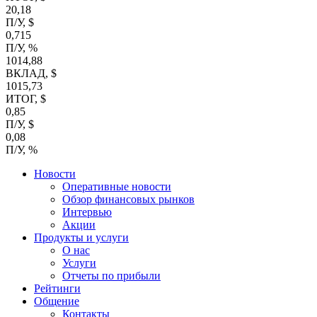
20,18
П/У, $
0,715
П/У, %
1014,88
ВКЛАД, $
1015,73
ИТОГ, $
0,85
П/У, $
0,08
П/У, %
Новости
Оперативные новости
Обзор финансовых рынков
Интервью
Акции
Продукты и услуги
О нас
Услуги
Отчеты по прибыли
Рейтинги
Общение
Контакты