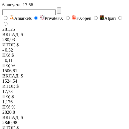
6 августа, 13:56
Amarkets
PrivateFX
FXopen
Alpari
281,25
ВКЛАД, $
280,93
ИТОГ, $
- 0,32
П/У, $
- 0,11
П/У, %
1506,81
ВКЛАД, $
1524,54
ИТОГ, $
17,73
П/У, $
1,176
П/У, %
2820,8
ВКЛАД, $
2840,98
ИТОГ, $