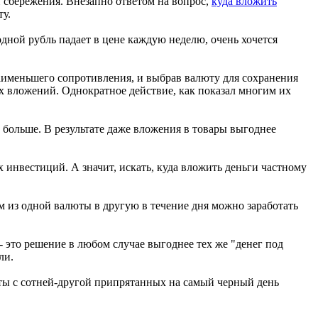
 сбережения. Внезапно ответом на вопрос,
куда вложить
ту.
одной рубль падает в цене каждую неделю, очень хочется
наименьшего сопротивления, и выбрав валюту для сохранения
х вложений. Однократное действие, как показал многим их
и больше. В результате даже вложения в товары выгоднее
х инвестиций. А значит, искать, куда вложить деньги частному
 из одной валюты в другую в течение дня можно заработать
 это решение в любом случае выгоднее тех же "денег под
ли.
аты с сотней-другой припрятанных на самый черный день