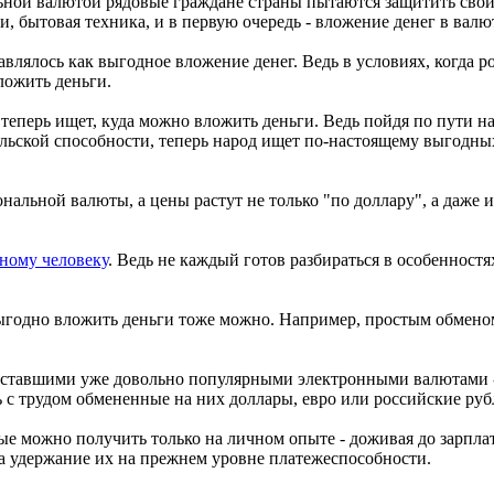
ьной валютой рядовые граждане страны пытаются защитить свои
и, бытовая техника, и в первую очередь - вложение денег в валю
влялось как выгодное вложение денег. Ведь в условиях, когда р
ложить деньги.
 теперь ищет, куда можно вложить деньги. Ведь пойдя по пути 
ельской способности, теперь народ ищет по-настоящему выгодны
нальной валюты, а цены растут не только "по доллару", а даже 
ному человеку
. Ведь не каждый готов разбираться в особенностя
ыгодно вложить деньги тоже можно. Например, простым обменом
я ставшими уже довольно популярными электронными валютами -
ь с трудом обмененные на них доллары, евро или российские руб
ые можно получить только на личном опыте - доживая до зарпл
, а удержание их на прежнем уровне платежеспособности.