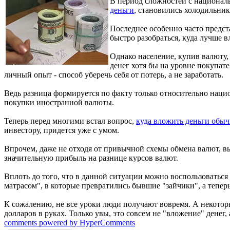
В период сложностей с национал
деньги
, становились холодильник
Последнее особенно часто предста
быстро разобраться, куда лучше в
Однако население, купив валюту,
денег хотя бы на уровне покупат
личный опыт - способ уберечь себя от потерь, а не заработать.
Ведь разница формируется по факту только относительно нацио
покупки иностранной валюты.
Теперь перед многими встал вопрос,
куда вложить деньги обыч
инвестору, придется уже с умом.
Впрочем, даже не отходя от привычной схемы обмена валют, в
значительную прибыль на разнице курсов валют.
Вплоть до того, что в данной ситуации можно воспользоватьс
матрасом", в которые превратились бывшие "зайчики", а тепер
К сожалению, не все уроки люди получают вовремя. А некотор
долларов в руках. Только увы, это совсем не "вложение" денег
comments powered by HyperComments