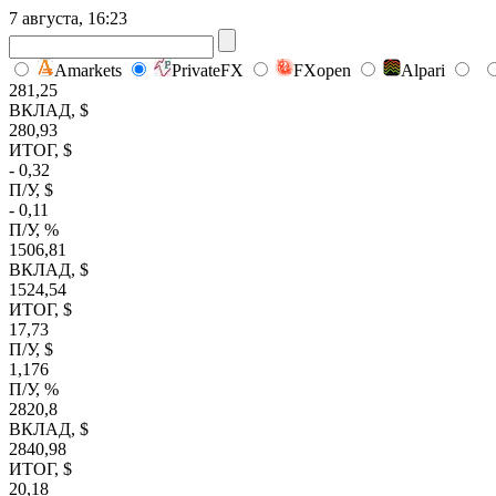
7 августа, 16:23
Amarkets
PrivateFX
FXopen
Alpari
281,25
ВКЛАД, $
280,93
ИТОГ, $
- 0,32
П/У, $
- 0,11
П/У, %
1506,81
ВКЛАД, $
1524,54
ИТОГ, $
17,73
П/У, $
1,176
П/У, %
2820,8
ВКЛАД, $
2840,98
ИТОГ, $
20,18