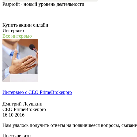
Pasprofit - новый уровень деятельности
Мы открываем компанию "PasProfit", которая будет заниматьс
Купить акции онлайн
Интервью
Все интервью
Интервью с СЕО PrimeBroker.pro
Дмитрий Леушкин
СЕО PrimeBroker.pro
16.10.2016
Нам удалось получить ответы на появившееся вопросы, связанн
Пресс-релизы