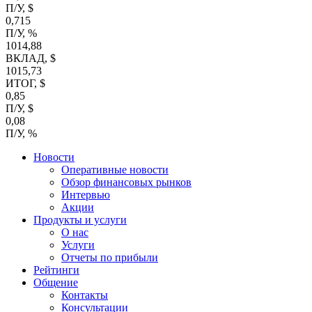
П/У, $
0,715
П/У, %
1014,88
ВКЛАД, $
1015,73
ИТОГ, $
0,85
П/У, $
0,08
П/У, %
Новости
Оперативные новости
Обзор финансовых рынков
Интервью
Акции
Продукты и услуги
О нас
Услуги
Отчеты по прибыли
Рейтинги
Общение
Контакты
Консультации