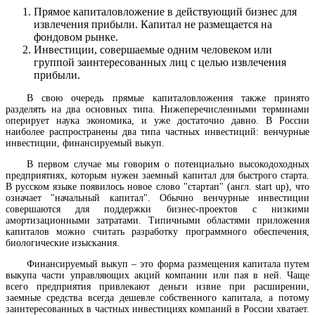
Прямое капиталовложение в действующий бизнес для
извлечения прибыли. Капитал не размещается на
фондовом рынке.
Инвестиции, совершаемые одним человеком или
группой заинтересованных лиц с целью извлечения
прибыли.
В свою очередь прямые капиталовложения также принято
разделять на два основных типа. Нижеперечисленными терминами
оперирует наука экономика, и уже достаточно давно. В России
наиболее распространены два типа частных инвестиций: венчурные
инвестиции, финансируемый выкуп.
В первом случае мы говорим о потенциально высокодоходных
предприятиях, которым нужен заемный капитал для быстрого старта.
В русском языке появилось новое слово "стартап" (англ. start up), что
означает "начальный капитал". Обычно венчурные инвестиции
совершаются для поддержки бизнес-проектов с низкими
амортизационными затратами. Типичными областями приложения
капиталов можно считать разработку программного обеспечения,
биологические изыскания.
Финансируемый выкуп – это форма размещения капитала путем
выкупа части управляющих акций компании или пая в ней. Чаще
всего предприятия привлекают деньги извне при расширении,
заемные средства всегда дешевле собственного капитала, а потому
заинтересованных в частных инвестициях компаний в России хватает.