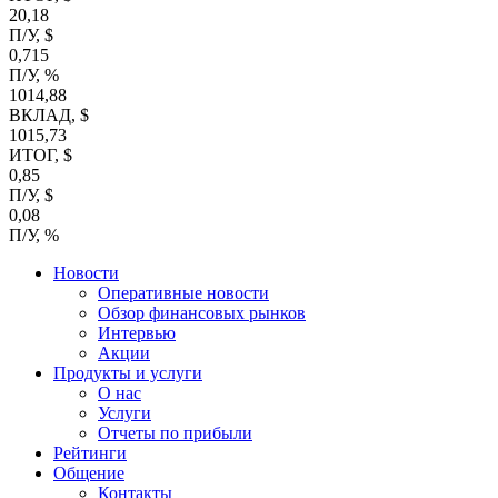
20,18
П/У, $
0,715
П/У, %
1014,88
ВКЛАД, $
1015,73
ИТОГ, $
0,85
П/У, $
0,08
П/У, %
Новости
Оперативные новости
Обзор финансовых рынков
Интервью
Акции
Продукты и услуги
О нас
Услуги
Отчеты по прибыли
Рейтинги
Общение
Контакты