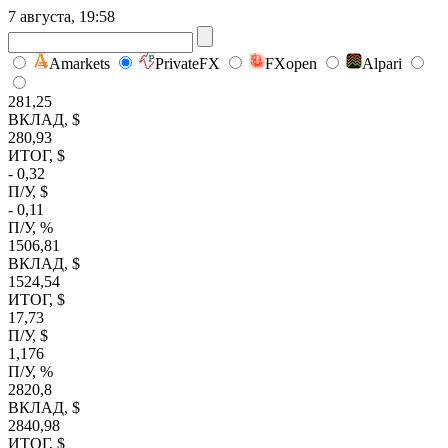
7 августа, 19:58
Amarkets
PrivateFX
FXopen
Alpari
281,25
ВКЛАД, $
280,93
ИТОГ, $
- 0,32
П/У, $
- 0,11
П/У, %
1506,81
ВКЛАД, $
1524,54
ИТОГ, $
17,73
П/У, $
1,176
П/У, %
2820,8
ВКЛАД, $
2840,98
ИТОГ, $