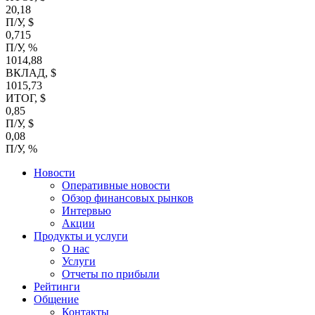
20,18
П/У, $
0,715
П/У, %
1014,88
ВКЛАД, $
1015,73
ИТОГ, $
0,85
П/У, $
0,08
П/У, %
Новости
Оперативные новости
Обзор финансовых рынков
Интервью
Акции
Продукты и услуги
О нас
Услуги
Отчеты по прибыли
Рейтинги
Общение
Контакты