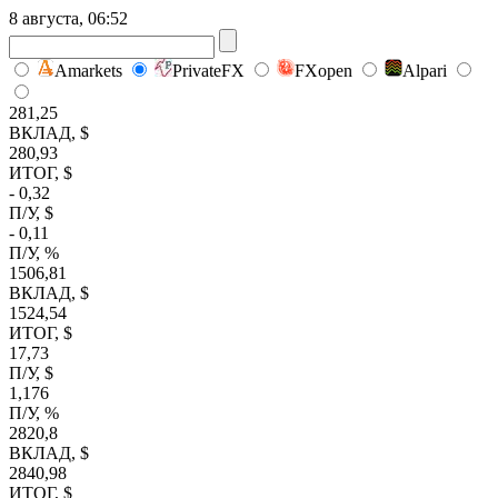
8 августа, 06:52
Amarkets
PrivateFX
FXopen
Alpari
281,25
ВКЛАД, $
280,93
ИТОГ, $
- 0,32
П/У, $
- 0,11
П/У, %
1506,81
ВКЛАД, $
1524,54
ИТОГ, $
17,73
П/У, $
1,176
П/У, %
2820,8
ВКЛАД, $
2840,98
ИТОГ, $